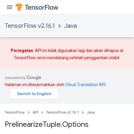
TensorFlow v2.16.1
Java
Peringatan:
API ini tidak digunakan lagi dan akan dihapus di
TensorFlow versi mendatang setelah
penggantian
stabil.
Halaman ini diterjemahkan oleh
Cloud Translation API
.
TensorFlow
API
TensorFlow v2.16.1
Java
Prelinearize
Tuple
.
Options