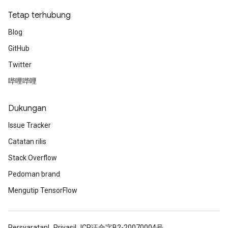
Tetap terhubung
Blog
GitHub
Twitter
哔哩哔哩
Dukungan
Issue Tracker
Catatan rilis
Stack Overflow
Pedoman brand
Mengutip TensorFlow
Persyaratan
Privasi
ICP证合字B2-20070004号