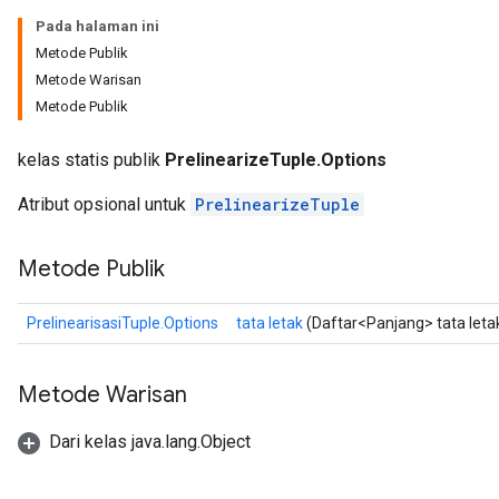
Pada halaman ini
Metode Publik
Metode Warisan
Metode Publik
kelas statis publik
PrelinearizeTuple.Options
Atribut opsional untuk
PrelinearizeTuple
ize
Metode Publik
PrelinearisasiTuple.Options
tata letak
(Daftar<Panjang> tata leta
Requantize
Metode Warisan
ize
AndReluAndRequantize
Dari kelas java.lang.Object
u
uAndRequantize