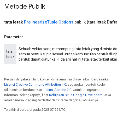
Metode Publik
AndRelu
AndReluAndRequantize
tata letak
Prelinearize
Tuple
.
Options
publik
(tata letak Daf
ize
Parameter
Requantize
Sebuah vektor yang menampung tata letak yang diminta da
tata
ize
semua bentuk tuple sesuai urutan kemunculan bentuk di inpu
letak
bentuk dapat diatur ke -1 dalam hal ini tata letak terkait 
Kecuali dinyatakan lain, konten di halaman ini dilisensikan berdasarkan
Lisensi Creative Commons Attribution 4.0
, sedangkan contoh kode
dilisensikan berdasarkan
Lisensi Apache 2.0
. Untuk mengetahui
informasi selengkapnya, lihat
Kebijakan Situs Google Developers
. Java
adalah merek dagang terdaftar dari Oracle dan/atau afiliasinya.
Terakhir diperbarui pada 2025-07-25 UTC.