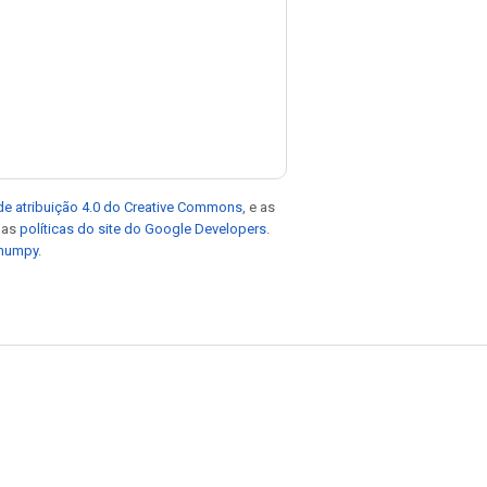
de atribuição 4.0 do Creative Commons
, e as
e as
políticas do site do Google Developers
.
 numpy
.