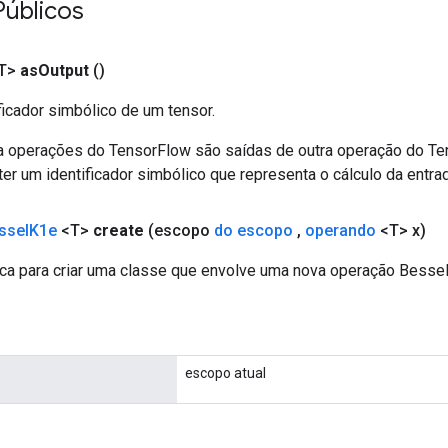
Públicos
T>
as
Output
()
ficador simbólico de um tensor.
a operações do TensorFlow são saídas de outra operação do T
er um identificador simbólico que representa o cálculo da entrad
ssel
K1e
<T>
create
(escopo
do escopo
,
operando
<T> x)
ca para criar uma classe que envolve uma nova operação Besse
escopo atual