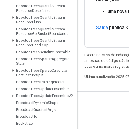
Devoluções
Boosted
Trees
Quantile
Stream
Resource
Deserialize
uma nova 
Boosted
Trees
Quantile
Stream
Resource
Flush
Saída
pública <
Boosted
Trees
Quantile
Stream
Resource
Get
Bucket
Boundaries
Boosted
Trees
Quantile
Stream
Resource
Handle
Op
Boosted
Trees
Serialize
Ensemble
Exceto no caso de indicaç
Boosted
Trees
Sparse
Aggregate
amostras de código são l
Stats
Java é uma marca registra
Boosted
Trees
Sparse
Calculate
Best
Feature
Split
Última atualização 2025-0
Boosted
Trees
Training
Predict
Boosted
Trees
Update
Ensemble
Boosted
Trees
Update
Ensemble
V2
Permanecer conectado
Broadcast
Dynamic
Shape
Broadcast
Gradient
Args
Blog
Broadcast
To
GitHub
Bucketize