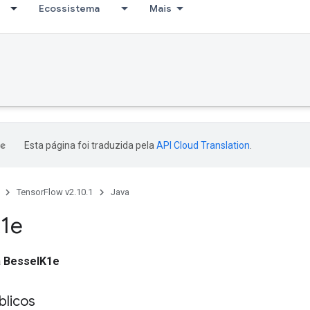
Ecossistema
Mais
Esta página foi traduzida pela
API Cloud Translation
.
TensorFlow v2.10.1
Java
1e
a
BesselK1e
licos