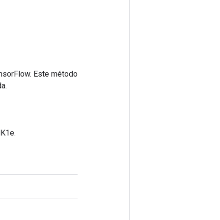
ensorFlow. Este método
a.
lK1e.