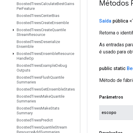
Métodos 
Boosted
Trees
Calculate
Best
Gains
Per
Feature
Boosted
Trees
Center
Bias
Saída
pública <
Boosted
Trees
Create
Ensemble
Boosted
Trees
Create
Quantile
Retorna o identi
Stream
Resource
Boosted
Trees
Deserialize
As entradas par
Ensemble
é usado para obt
Boosted
Trees
Ensemble
Resource
Handle
Op
Boosted
Trees
Example
Debug
public static
Be
Outputs
Boosted
Trees
Flush
Quantile
Método de fábri
Summaries
Boosted
Trees
Get
Ensemble
States
Boosted
Trees
Make
Quantile
Parâmetros
Summaries
Boosted
Trees
Make
Stats
escopo
Summary
Boosted
Trees
Predict
Boosted
Trees
Quantile
Stream
Resource
Add
Summaries