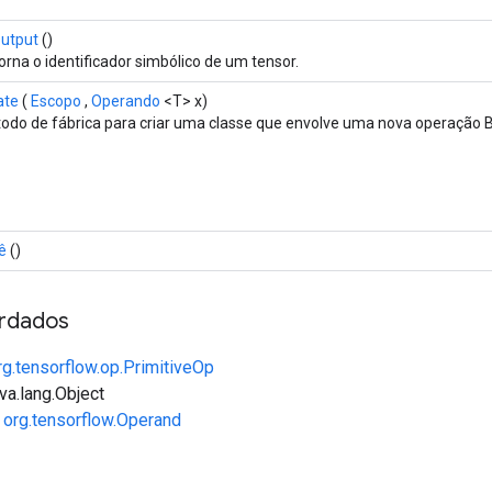
utput
()
orna o identificador simbólico de um tensor.
ate
(
Escopo
,
Operando
<T> x)
odo de fábrica para criar uma classe que envolve uma nova operação 
ê
()
rdados
rg.tensorflow.op.PrimitiveOp
va.lang.Object
e
org.tensorflow.Operand