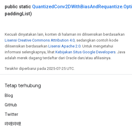
public static
Quantized
Conv2DWith
Bias
And
Requantize
.
Opt
padding
List)
Kecuali dinyatakan lain, konten di halaman ini dilisensikan berdasarkan
Lisensi Creative Commons Attribution 4.0
, sedangkan contoh kode
dilisensikan berdasarkan
Lisensi Apache 2.0
. Untuk mengetahui
informasi selengkapnya, lihat
Kebijakan Situs Google Developers
. Java
adalah merek dagang terdaftar dari Oracle dan/atau afiliasinya.
Terakhir diperbarui pada 2025-07-25 UTC.
m
Tetap terhubung
Blog
rs
eters
GitHub
ntumParameters
Twitter
ters
哔哩哔哩
ropParameters
s