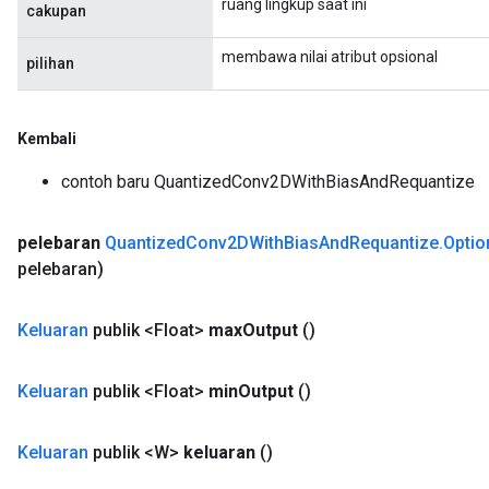
ruang lingkup saat ini
cakupan
membawa nilai atribut opsional
pilihan
Kembali
contoh baru QuantizedConv2DWithBiasAndRequantize
pelebaran
Quantized
Conv2DWith
Bias
And
Requantize
.
Optio
pelebaran)
Keluaran
publik <Float>
max
Output
()
Keluaran
publik <Float>
min
Output
()
Keluaran
publik <W>
keluaran
()