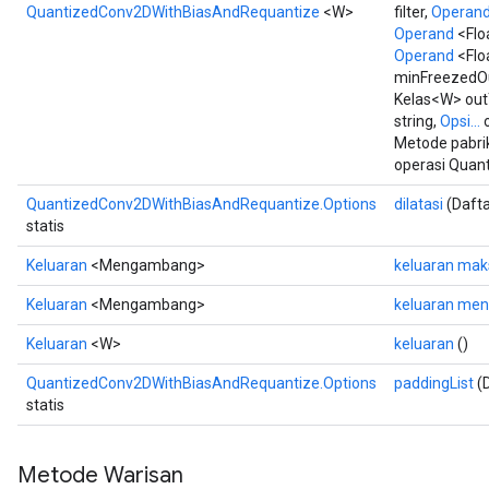
QuantizedConv2DWithBiasAndRequantize
<W>
filter,
Operan
Operand
<Flo
Operand
<Flo
minFreezedO
Kelas<W> out
string,
Opsi...
o
Metode pabr
operasi Quan
QuantizedConv2DWithBiasAndRequantize.Options
dilatasi
(Dafta
statis
Keluaran
<Mengambang>
keluaran mak
Keluaran
<Mengambang>
keluaran men
Keluaran
<W>
keluaran
()
QuantizedConv2DWithBiasAndRequantize.Options
paddingList
(D
statis
Metode Warisan