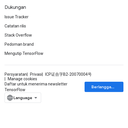
atorParameters
Dukungan
ghtParameters
Issue Tracker
meters
Catatan rilis
adParameters
rameters
Stack Overflow
eters
Pedoman brand
ientDescentParameters
Mengutip TensorFlow
Persyaratan
Privasi
ICP证合字B2-20070004号
Manage cookies
Daftar untuk menerima newsletter
Berlangganan
TensorFlow