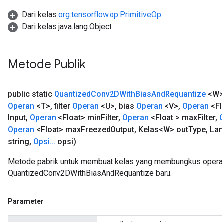
Dari kelas
org.tensorflow.op.PrimitiveOp
Dari kelas java.lang.Object
Metode Publik
public static
Quantized
Conv2DWith
Bias
And
Requantize
<W
Operan
<T>
,
filter
Operan
<U>
,
bias
Operan
<V>
,
Operan
<Fl
Input
,
Operan
<Float> min
Filter
,
Operan
<Float > max
Filter
,
Operan
<Float> max
Freezed
Output
,
Kelas<W> out
Type
,
Lan
string
,
Opsi
.
.
.
opsi)
Metode pabrik untuk membuat kelas yang membungkus opera
QuantizedConv2DWithBiasAndRequantize baru.
Parameter