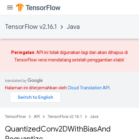
TensorFlow v2.16.1
Java
Peringatan:
API ini tidak digunakan lagi dan akan dihapus di
TensorFlow versi mendatang setelah
penggantian
stabil.
ize
Halaman ini diterjemahkan oleh
Cloud Translation API
.
TensorFlow
API
TensorFlow v2.16.1
Java
Requantize
Quantized
Conv2DWith
Bias
And
ize
Requantize