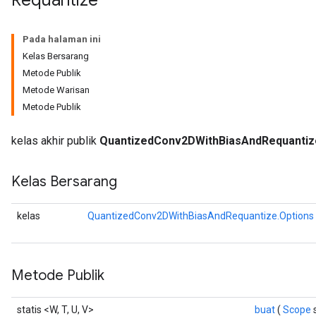
AndReluAndRequantize
Pada halaman ini
u
Kelas Bersarang
uAndRequantize
Metode Publik
Metode Warisan
Metode Publik
AndRelu
AndReluAndRequantize
kelas akhir publik
QuantizedConv2DWithBiasAndRequantiz
ize
Kelas Bersarang
Requantize
kelas
QuantizedConv2DWithBiasAndRequantize.Options
ize
Metode Publik
statis <W, T, U, V>
buat
(
Scope