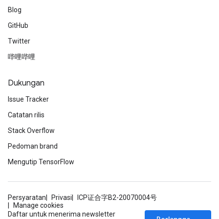
Blog
GitHub
Twitter
哔哩哔哩
Dukungan
Issue Tracker
Catatan rilis
Stack Overflow
Pedoman brand
Mengutip TensorFlow
Persyaratan
Privasi
ICP证合字B2-20070004号
Manage cookies
Daftar untuk menerima newsletter