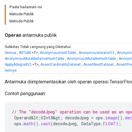
Pada halaman ini
Metode Publik
Metode Publik
Operan
antarmuka publik
Subkelas Tidak Langsung yang Diketahui
Semua
,
AllToAll
<T>,
AnonymousHashTable
,
AnonymousIteratorV3
,
Anonymou
AnonymousMutableDenseHashTable
,
AnonymousMutableHashTable
,
Anonym
ApplyAdagradV2
<T>,
AssertCardinalityDataset
,
AssertNextDataset
,
AssertPr
lainnya.
Antarmuka diimplementasikan oleh operan operasi TensorFlo
Contoh penggunaan:
// The "decodeJpeg" operation can be used as an op
Operand&lt
;
UInt8&gt
;
decodeJpeg
=
ops
.
image
().
dec
ops
.
math
().
cast
(
decodeJpeg
,
DataType
.
FLOAT
);