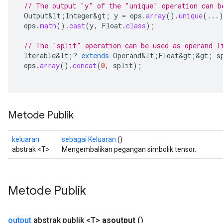
// The output "y" of the "unique" operation can b
Output&lt
;
Integer&gt
;
y
=
ops
.
array
().
unique
(...
ops
.
math
().
cast
(
y
,
Float
.
class
);
// The "split" operation can be used as operand l
Iterable&lt
;
?
extends
Operand&lt
;
Float&gt
;
&
gt
;
s
ops
.
array
().
concat
(
0
,
split
);
Metode Publik
keluaran
sebagai Keluaran
()
abstrak <T>
Mengembalikan pegangan simbolik tensor.
Metode Publik
output
abstrak publik <T>
asoutput
()