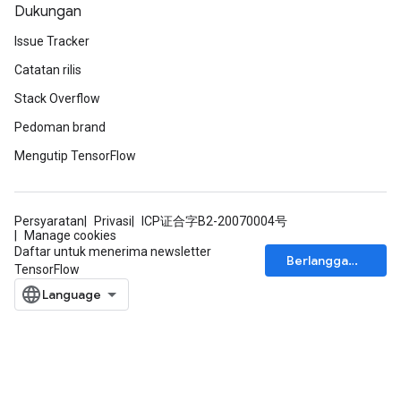
gradMomentumAndCsrInput
Dukungan
AndCsrInput
Issue Tracker
dCsrInput
Catatan rilis
ndCsrInput
Stack Overflow
Pedoman brand
Mengutip TensorFlow
Persyaratan
Privasi
ICP证合字B2-20070004号
Manage cookies
Daftar untuk menerima newsletter
Berlangganan
TensorFlow