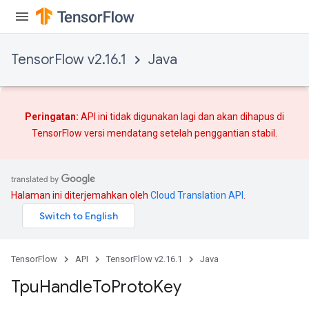
TensorFlow v2.16.1
Java
Peringatan:
API ini tidak digunakan lagi dan akan dihapus di
TensorFlow versi mendatang setelah
penggantian
stabil.
Halaman ini diterjemahkan oleh
Cloud Translation API
.
TensorFlow
API
TensorFlow v2.16.1
Java
Tpu
Handle
To
Proto
Key