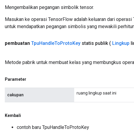
Mengembalikan pegangan simbolik tensor.
Masukan ke operasi TensorFlow adalah keluaran dari operasi 
untuk mendapatkan pegangan simbolis yang mewakili perhitun
pembuatan
Tpu
Handle
To
Proto
Key
statis publik
(
Lingkup
l
Metode pabrik untuk membuat kelas yang membungkus opera
Parameter
ruang lingkup saat ini
cakupan
Kembali
contoh baru TpuHandleToProtoKey