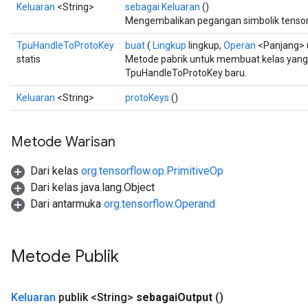
Keluaran
<String>
sebagai Keluaran
()
Mengembalikan pegangan simbolik tensor
TpuHandleToProtoKey
buat
(
Lingkup
lingkup,
Operan
<Panjang> 
statis
Metode pabrik untuk membuat kelas yan
TpuHandleToProtoKey baru.
Keluaran
<String>
protoKeys
()
Metode Warisan
Dari kelas
org.tensorflow.op.PrimitiveOp
Dari kelas java.lang.Object
Dari antarmuka
org.tensorflow.Operand
Metode Publik
Keluaran
publik <String>
sebagai
Output
()