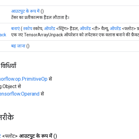
आउटपुट के रूप में
()
टेंसर का प्रतीकात्मक हैंडल लौटाता है।
बनाएं
(
स्कोप
स्कोप,
ऑपरेंड
<स्ट्रिंग> हैंडल,
ऑपरेंड
<टी> वैल्यू,
ऑपरेंड
<फ्लोट> फ
ack
एक नए TensorArrayUnpack ऑपरेशन को लपेटकर एक क्लास बनाने की फ़ैक्टर
बह जाना
()
 विधियाँ
sorflow.op.PrimitiveOp
से
ng.Object से
tensorflow.Operand
से
तरीके
ट
<फ्लोट>
आउटपुट के रूप में
()