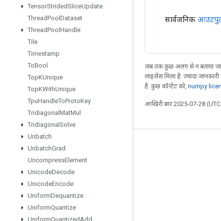
Tensor
Strided
Slice
Update
Thread
Pool
Dataset
सार्वजनिक
आउटपु
Thread
Pool
Handle
Tile
Timestamp
To
Bool
जब तक कुछ अलग से न बताया जाए
लाइसेंस मिला है. ज़्यादा जानकारी
Top
KUnique
है. कुछ कॉन्टेंट को,
numpy lice
Top
KWith
Unique
Tpu
Handle
To
Proto
Key
आखिरी बार 2025-07-28 (UTC)
Tridiagonal
Mat
Mul
Tridiagonal
Solve
Unbatch
जुड़े रहें
Unbatch
Grad
Uncompress
Element
ब्लॉग
Unicode
Decode
GitHub
Unicode
Encode
Twitter
Uniform
Dequantize
Uniform
Quantize
哔哩哔哩
Uniform
Quantized
Add