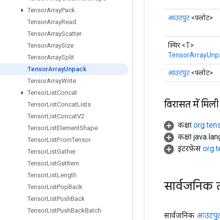
Tensor
Array
Pack
आउटपुट
<फ्लोट>
Tensor
Array
Read
Tensor
Array
Scatter
स्थिर <T>
Tensor
Array
Size
TensorArrayUnp
Tensor
Array
Split
Tensor
Array
Unpack
आउटपुट
<फ्लोट>
Tensor
Array
Write
Tensor
List
Concat
विरासत में मिली
Tensor
List
Concat
Lists
Tensor
List
Concat
V2
कक्षा
org.ten
Tensor
List
Element
Shape
कक्षा java.la
Tensor
List
From
Tensor
इंटरफ़ेस
org.
Tensor
List
Gather
Tensor
List
Get
Item
Tensor
List
Length
सार्वजनिक 
Tensor
List
Pop
Back
Tensor
List
Push
Back
Tensor
List
Push
Back
Batch
सार्वजनिक
आउटपु