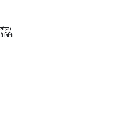
़्लोइन)
ी विधि।