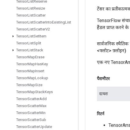
Tensor
List
Reserve
Tensor
List
Resize
टेंसर का प्रतीकात्म
Tensor
List
Scatter
TensorFlow संचाल
Tensor
List
Scatter
Into
Existing
List
हैंडल प्राप्त करने 
Tensor
List
Scatter
V2
Tensor
List
Set
Item
Tensor
List
Split
सार्वजनिक स्थैतिक
Tensor
List
Stack
<फ्लोट> फ़्लोइन)
Tensor
Map
Erase
एक नए TensorArra
Tensor
Map
Has
Key
Tensor
Map
Insert
Tensor
Map
Lookup
पैरामीटर
Tensor
Map
Size
Tensor
Map
Stack
Keys
दायरा
Tensor
Scatter
Add
Tensor
Scatter
Max
Tensor
Scatter
Min
रिटर्न
Tensor
Scatter
Sub
TensorArr
Tensor
Scatter
Update