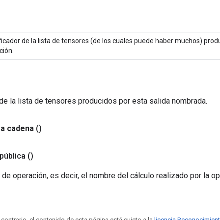
ficador de la lista de tensores (de los cuales puede haber muchos) prod
ción.
de la lista de tensores producidos por esta salida nombrada.
a cadena
()
pública
()
 de operación, es decir, el nombre del cálculo realizado por la op
contrario, el contenido de esta página está sujeto a la
licencia Reconocimien