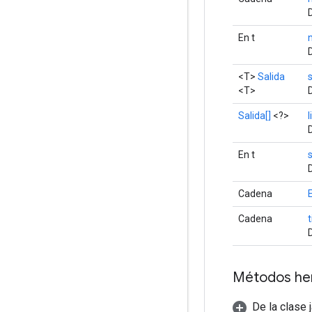
En t
<T>
Salida
<T>
Salida[]
<?>
l
En t
Cadena
Cadena
t
Métodos he
De la clase 