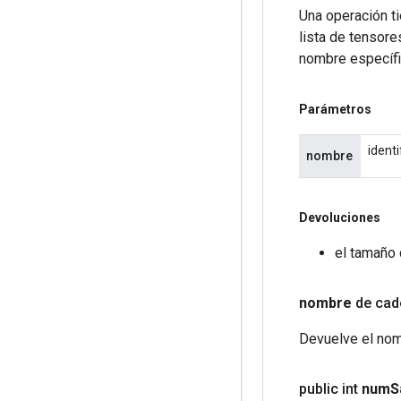
Una operación ti
lista de tensore
nombre específi
Parámetros
ident
nombre
Devoluciones
el tamaño 
nombre
de cad
Devuelve el nom
public int
num
S