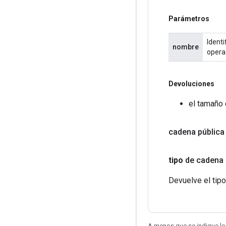
Parámetros
Identi
nombre
opera
Devoluciones
el tamaño 
cadena pública
tipo
de cadena 
Devuelve el tipo
A menos que se indique lo 