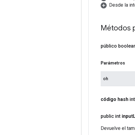
Desde la in
Métodos 
público boolea
Parámetros
oh
código hash
in
public int
input
L
Devuelve el tam