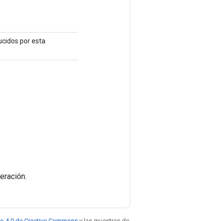
ucidos por esta
eración.
to 4.0 de Creative Commons
y las muestras de