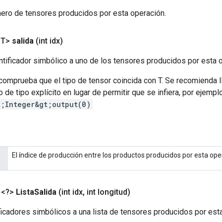
ero de tensores producidos por esta operación.
<T>
salida
(int idx)
tificador simbólico a uno de los tensores producidos por esta 
 comprueba que el tipo de tensor coincida con T. Se recomienda 
 de tipo explícito en lugar de permitir que se infiera, por ejempl
t;Integer&gt;output(0)
El índice de producción entre los productos producidos por esta ope
<?>
Lista
Salida
(int idx
,
int longitud)
icadores simbólicos a una lista de tensores producidos por est