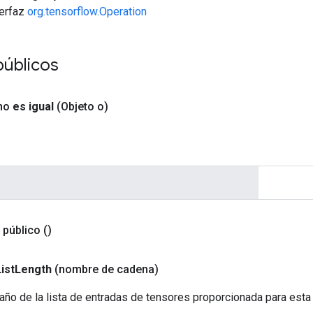
terfaz
org.tensorflow.Operation
públicos
no
es igual
(Objeto o)
t público
()
ist
Length
(nombre de cadena)
año de la lista de entradas de tensores proporcionada para esta