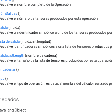
Devuelve el nombre completo de la Operación.
númSalidas
()
Devuelve el número de tensores producidos por esta operación.
salida
(int idx)
Devuelve un identificador simbólico a uno de los tensores producidos po
ista de salida
(int idx, int longitud)
Devuelve identificadores simbólicos a una lista de tensores producidos p
salidaListLength
(nombre de cadena)
Devuelve el tamaño de la lista de tensores producidos por esta operació
Encadenar
()
ipo
()
Devuelve el tipo de operación, es decir, el nombre del cálculo realizado p
redados
java.lang.Object