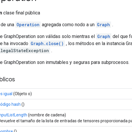
n
clase final pública
 de una
Operation
agregada como nodo a un
Graph
.
de GraphOperation son válidas solo mientras el
Graph
del que f
 se ha invocado
Graph.close()
, los métodos en la instancia G
llegalStateException
.
de GraphOperation son inmutables y seguras para subprocesos.
licos
s igual
(Objeto o)
código hash
()
inputListLength
(nombre de cadena)
Devuelve el tamaño de la lista de entradas de tensores proporcionada p
nombre
()