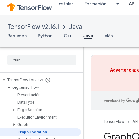
Instalar
Formación
API
TensorFlow v2.16.1
Java
Resumen
Python
C++
Java
Más
Advertencia:
e
Tensor
Flow for Java
org
.
tensorflow
Presentación
Data
Type
Eager
Session
Execution
Environment
TensorFlow
API
Graph
Graph
Operation
Graph
O