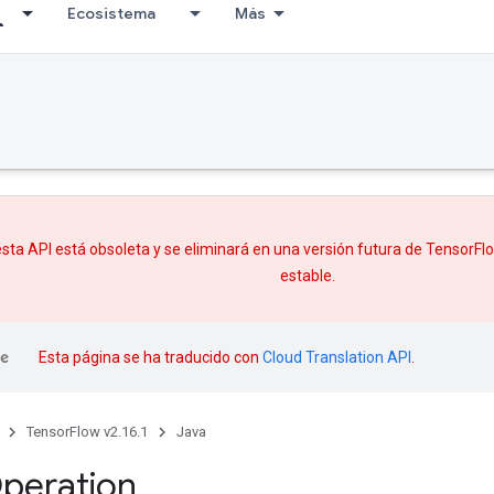
Ecosistema
Más
sta API está obsoleta y se eliminará en una versión futura de TensorF
estable.
Esta página se ha traducido con
Cloud Translation API
.
TensorFlow v2.16.1
Java
peration