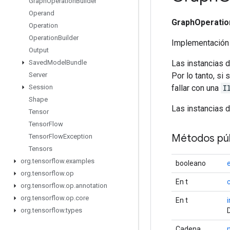
Graph
Operation
Builder
Operand
GraphOperatio
Operation
Operation
Builder
Implementación
Output
Las instancias 
Saved
Model
Bundle
Por lo tanto, si
Server
fallar con una
I
Session
Shape
Las instancias 
Tensor
Tensor
Flow
Métodos púb
Tensor
Flow
Exception
Tensors
org
.
tensorflow
.
examples
booleano
e
org
.
tensorflow
.
op
En t
org
.
tensorflow
.
op
.
annotation
org
.
tensorflow
.
op
.
core
En t
org
.
tensorflow
.
types
Cadena