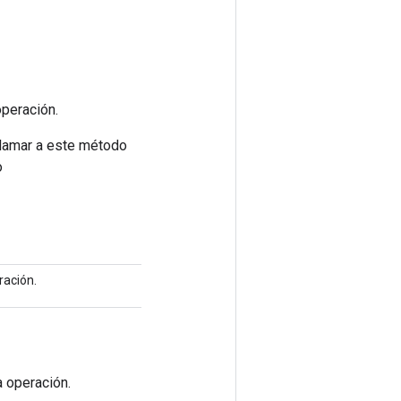
operación.
llamar a este método
o
ración.
a operación.