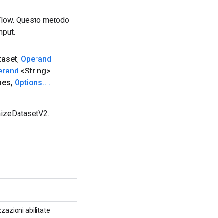
rFlow. Questo metodo
nput.
taset
,
Operand
erand
<String>
pes
,
Options
.
.
.
mizeDatasetV2.
zzazioni abilitate