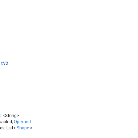
et
V2
d
<String>
sabled,
Operand
es, List<
Shape
>