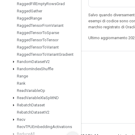
Ragged
Fill
Empty
Rows
Grad
Ragged
Gather
Salvo quando diversamente 
Ragged
Range
esempi di codice sono con
Ragged
Tensor
From
Variant
marchio registrato di Oracl
Ragged
Tensor
To
Sparse
Ultimo aggiornamento 202
Ragged
Tensor
To
Tensor
Ragged
Tensor
To
Variant
Ragged
Tensor
To
Variant
Gradient
Random
Dataset
V2
Resta connesso
Random
Index
Shuffle
Blog
Range
GitHub
Rank
Read
Variable
Op
Twitter
Read
Variable
Xla
Split
ND
哔哩哔哩
Rebatch
Dataset
Rebatch
Dataset
V2
Recv
Recv
TPUEmbedding
Activations
Reduce
All