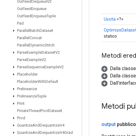
Outfeed
Dequeue
V2
Outfeed
Enqueue
Outfeed
Enqueue
Tuple
Uscita
<?>
Pad
OptimizeDatase
Parallel
Batch
Dataset
statico
Parallel
Concat
Parallel
Dynamic
Stitch
Parse
Example
Dataset
V2
Metodi eredi
Parse
Example
V2
Parse
Sequence
Example
V2
Dalla class
Placeholder
Dalla classe
Placeholder
With
Default
Dall'interfa
Prelinearize
Prelinearize
Tuple
Print
Metodi pu
Private
Thread
Pool
Dataset
Prod
output
pubblico
Quantize
And
Dequantize
V4
Quantize
And
Dequantize
V4Grad