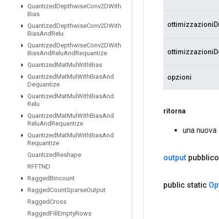
Quantized
Depthwise
Conv2DWith
Bias
ottimizzazioniDi
Quantized
Depthwise
Conv2DWith
Bias
And
Relu
Quantized
Depthwise
Conv2DWith
ottimizzazioniD
Bias
And
Relu
And
Requantize
Quantized
Mat
Mul
With
Bias
Quantized
Mat
Mul
With
Bias
And
opzioni
Dequantize
Quantized
Mat
Mul
With
Bias
And
Relu
ritorna
Quantized
Mat
Mul
With
Bias
And
Relu
And
Requantize
una nuova
Quantized
Mat
Mul
With
Bias
And
Requantize
Quantized
Reshape
output
pubblico
RFFTND
Ragged
Bincount
public static
Op
Ragged
Count
Sparse
Output
Ragged
Cross
Ragged
Fill
Empty
Rows