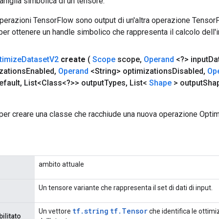
aniglia simbolica di un tensore.
 operazioni TensorFlow sono output di un'altra operazione Tenso
 per ottenere un handle simbolico che rappresenta il calcolo dell'i
timize
Dataset
V2
create
(
Scope
scope
,
Operand
<?> input
Da
zations
Enabled
,
Operand
<String> optimizations
Disabled
,
Op
efault
,
List<Class<?>> output
Types
,
List<
Shape
> output
Sha
per creare una classe che racchiude una nuova operazione Opti
ambito attuale
Un tensore variante che rappresenta il set di dati di input.
tf.string
tf.Tensor
Un vettore
che identifica le ottimi
ilitato