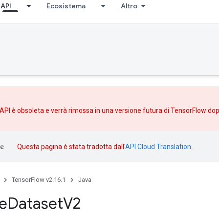
API
Ecosistema
Altro
API è obsoleta e verrà rimossa in una versione futura di TensorFlow do
Questa pagina è stata tradotta dall'
API Cloud Translation
.
TensorFlow v2.16.1
Java
e
Dataset
V2