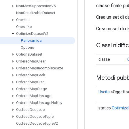
classe finale pu
Non
Max
Suppression
V5
Non
Serializable
Dataset
Crea un set di d
One
Hot
Ones
Like
Crea un set di d
Optimize
Dataset
V2
Panoramica
Classi nidifi
Options
Options
Dataset
classe
Ordered
Map
Clear
Ordered
Map
Incomplete
Size
Ordered
Map
Peek
Metodi pubbl
Ordered
Map
Size
Ordered
Map
Stage
Uscita
<Oggetto
Ordered
Map
Unstage
Ordered
Map
Unstage
No
Key
statico
Optimize
Outfeed
Dequeue
Outfeed
Dequeue
Tuple
Outfeed
Dequeue
Tuple
V2