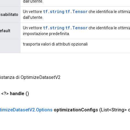
dall'utente.
tf.string
tf.Tensor
Un vettore
che identifica le ottimi
sabilitato
dall'utente.
tf.string
tf.Tensor
Un vettore
che identifica le ottimi
efault
impostazione predefinita.
trasporta valori di attributi opzionali
 istanza di OptimizeDatasetV2
 <?>
handle
()
timize
Dataset
V2
.
Options
optimization
Configs
(List<String> 