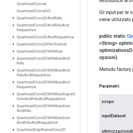
Restituisce la m
Quantized
Concat
Quantized
Concat
V2
Gli input per le
Quantized
Conv2DAnd
Relu
viene utilizzato
Quantized
Conv2DAnd
Relu
And
Requantize
public static
Op
Quantized
Conv2DAnd
Requantize
<String> optimi
Quantized
Conv2DPer
Channel
optimizations
D
Quantized
Conv2DWith
Bias
opzioni)
Quantized
Conv2DWith
Bias
And
Relu
Metodo factory 
Quantized
Conv2DWith
Bias
And
Relu
And
Requantize
Quantized
Conv2DWith
Bias
And
Parametri
Requantize
Quantized
Conv2DWith
Bias
Signed
Sum
And
Relu
And
Requantize
scopo
Quantized
Conv2DWith
Bias
Sum
And
Relu
inputDataset
Quantized
Conv2DWith
Bias
Sum
And
Relu
And
Requantize
Quantized
Depthwise
Conv2D
ottimizzazioniAb