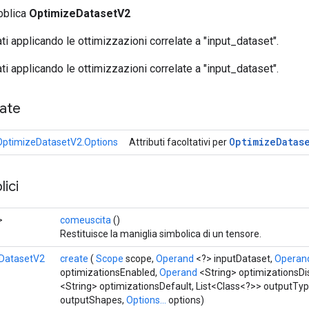
bblica
OptimizeDatasetV2
ati applicando le ottimizzazioni correlate a "input_dataset".
ati applicando le ottimizzazioni correlate a "input_dataset".
cate
Optimize
Datas
OptimizeDatasetV2.Options
Attributi facoltativi per
ici
>
comeuscita
()
Restituisce la maniglia simbolica di un tensore.
DatasetV2
create
(
Scope
scope,
Operand
<?> inputDataset,
Operan
optimizationsEnabled,
Operand
<String> optimizationsDi
<String> optimizationsDefault, List<Class<?>> outputTyp
outputShapes,
Options...
options)