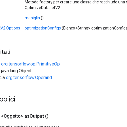
Metodo factory per creare una classe che racchiude una
OptimizeDatasetV2.
maniglia
()
tV2.Options
optimizationConfigs
(Elenco<String> optimizationConfig
tati
e
org.tensorflow.op.PrimitiveOp
 java.lang.Object
ccia
org.tensorflow.Operand
bblici
 <Oggetto>
as
Output
()