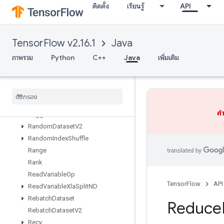
ติดตั้ง
เรียนรู้
API
RaggedCross
RaggedFillEmptyRows
RaggedFillEmptyRowsGrad
TensorFlow v2.16.1
Java
RaggedGather
RaggedRange
ภาพรวม
Python
C++
Java
เพิ่มเติม
RaggedTensorFromVariant
Ragged
Tensor
To
Sparse
Ragged
Tensor
To
Tensor
Ragged
Tensor
To
Variant
คำ
Ragged
Tensor
To
Variant
Gradient
Random
Dataset
V2
Random
Index
Shuffle
Range
Rank
Read
Variable
Op
TensorFlow
API
Read
Variable
Xla
Split
ND
Rebatch
Dataset
Reduce
Rebatch
Dataset
V2
Recv