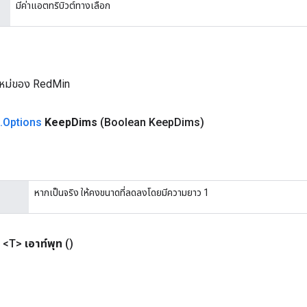
มีค่าแอตทริบิวต์ทางเลือก
ใหม่ของ RedMin
.
Options
Keep
Dims
(Boolean Keep
Dims)
หากเป็นจริง ให้คงขนาดที่ลดลงโดยมีความยาว 1
 <T>
เอาท์พุท
()