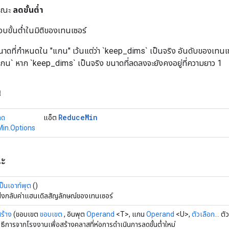
ารณะ
ลดขั้นต่ำ
ขั้นต่ำในมิติของเทนเซอร์
นาดที่กำหนดใน "แกน" เว้นแต่ว่า `keep_dims` เป็นจริง อันดับของเทนเ
กน` หาก `keep_dims` เป็นจริง ขนาดที่ลดลงจะยังคงอยู่ที่ความยาว 1
น
Reduce
Min
ลด
แอ็ต
Min.Options
ณะ
ป็นเอาท์พุต
()
ส่งกลับค่าแฮนเดิลสัญลักษณ์ของเทนเซอร์
ร้าง
(ขอบเขต
ขอบเขต
, อินพุต
Operand
<T>, แกน
Operand
<U>,
ตัวเลือก...
ตัว
ิธีการจากโรงงานเพื่อสร้างคลาสที่ห่อการดำเนินการลดขั้นต่ำใหม่