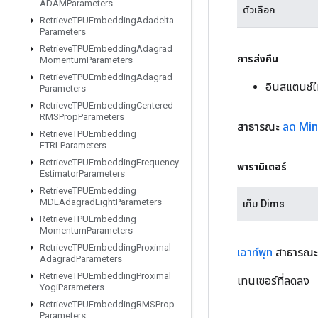
ADAMParameters
ตัวเลือก
Retrieve
TPUEmbedding
Adadelta
Parameters
Retrieve
TPUEmbedding
Adagrad
การส่งคืน
Momentum
Parameters
Retrieve
TPUEmbedding
Adagrad
อินสแตนซ์
Parameters
Retrieve
TPUEmbedding
Centered
RMSProp
Parameters
สาธารณะ
ลด Min
Retrieve
TPUEmbedding
FTRLParameters
Retrieve
TPUEmbedding
Frequency
พารามิเตอร์
Estimator
Parameters
Retrieve
TPUEmbedding
MDLAdagrad
Light
Parameters
เก็บ Dims
Retrieve
TPUEmbedding
Momentum
Parameters
Retrieve
TPUEmbedding
Proximal
เอาท์พุท
สาธารณะ
Adagrad
Parameters
Retrieve
TPUEmbedding
Proximal
เทนเซอร์ที่ลดลง
Yogi
Parameters
Retrieve
TPUEmbedding
RMSProp
Parameters