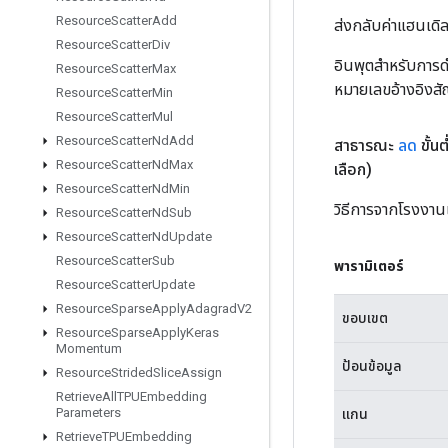
Resource
Scatter
Add
ส่งกลับค่าแฮนเด
Resource
Scatter
Div
อินพุตสำหรับการดำ
Resource
Scatter
Max
หมายเลขอ้างอิงส
Resource
Scatter
Min
Resource
Scatter
Mul
Resource
Scatter
Nd
Add
สาธารณะ
ลด
ขั้น
Resource
Scatter
Nd
Max
เลือก)
Resource
Scatter
Nd
Min
วิธีการจากโรงงานเ
Resource
Scatter
Nd
Sub
Resource
Scatter
Nd
Update
Resource
Scatter
Sub
พารามิเตอร์
Resource
Scatter
Update
Resource
Sparse
Apply
Adagrad
V2
ขอบเขต
Resource
Sparse
Apply
Keras
Momentum
ป้อนข้อมูล
Resource
Strided
Slice
Assign
Retrieve
All
TPUEmbedding
Parameters
แกน
Retrieve
TPUEmbedding