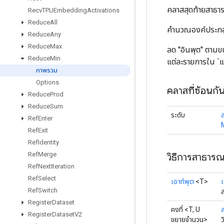
คลาสสุดท้ายสาธ
Recv
TPUEmbedding
Activations
Reduce
All
คำนวณองค์ประกอบ
Reduce
Any
Reduce
Max
ลด "อินพุต" ตามข
Reduce
Min
แต่ละรายการใน `แ
ภาพรวม
Options
คลาสที่ซ้อนกั
Reduce
Prod
Reduce
Sum
ระดับ
Ref
Enter
Ref
Exit
Ref
Identity
Ref
Merge
วิธีการสาธาร
Ref
Next
Iteration
Ref
Select
เอาท์พุต
<T>
เ
Ref
Switch
Register
Dataset
คงที่ <T, U
ส
Register
Dataset
V2
ขยายจำนวน>
ว