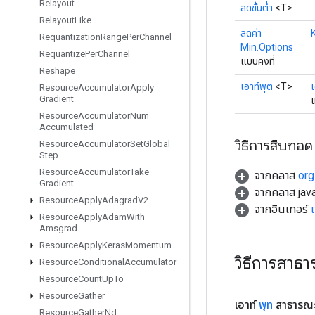
Relayout
ลดขั้นต่ำ
<T>
Relayout
Like
ลดค่า
Requantization
Range
Per
Channel
Min.Options
Requantize
Per
Channel
แบบคงที่
Reshape
เอาท์พุต
<T>
เ
Resource
Accumulator
Apply
Gradient
เ
Resource
Accumulator
Num
Accumulated
วิธีการสืบทอด
Resource
Accumulator
Set
Global
Step
Resource
Accumulator
Take
จากคลาส
org
Gradient
จากคลาส java
Resource
Apply
Adagrad
V2
จากอินเทอร์
Resource
Apply
Adam
With
Amsgrad
Resource
Apply
Keras
Momentum
วิธีการสาธ
Resource
Conditional
Accumulator
Resource
Count
Up
To
Resource
Gather
เอาท์
พุท
สาธารณ
Resource
Gather
Nd