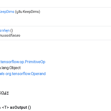
KeepDims
(บูลีน KeepDims)
อาท์พุท
()
ทนเซอร์ที่ลดลง
.tensorflow.op.PrimitiveOp
.lang.Object
เฟซ org.tensorflow.Operand
ารณะ
ะ <T>
as
Output
()