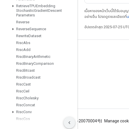
Retrieve
TPUEmbedding
Stochastic
Gradient
Descent
เนื้อหาของหน้าเว็บนี้ได้รับอนุ
Parameters
อย่างอื่น โปรดดูรายละเอียดที่
น
Reverse
อัปเดตล่าสุด 2025-07-25 UT
Reverse
Sequence
Rewrite
Dataset
Risc
Abs
Risc
Add
เชื่อมต่อเสมอ
Risc
Binary
Arithmetic
บล็อก
Risc
Binary
Comparison
GitHub
Risc
Bitcast
Risc
Broadcast
Twitter
Risc
Cast
哔哩哔哩
Risc
Ceil
Risc
Cholesky
Risc
Concat
Risc
Conv
Risc
Cos
ข้อกำหนด
ความเป็นส่วนตัว
ICP证合字B2-20070004号
Manage cook
Risc
Div