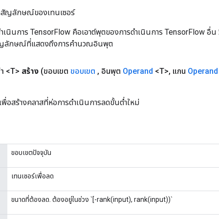
ิลสัญลักษณ์ของเทนเซอร์
เนินการ TensorFlow คือเอาต์พุตของการดำเนินการ TensorFlow อื่น วิธี
ัญลักษณ์ที่แสดงถึงการคำนวณอินพุต
ต่ำ <T>
สร้าง
(ขอบเขต
ขอบเขต
,
อินพุต
Operand
<T>
,
แกน
Operand
พื่อสร้างคลาสที่ห่อการดำเนินการลดขั้นต่ำใหม่
ขอบเขตปัจจุบัน
เทนเซอร์เพื่อลด
ขนาดที่ต้องลด. ต้องอยู่ในช่วง `[-rank(input), rank(input))`