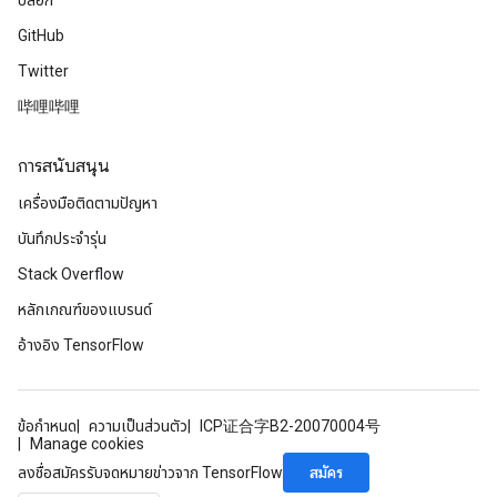
บล็อก
GitHub
Twitter
哔哩哔哩
การสนับสนุน
เครื่องมือติดตามปัญหา
บันทึกประจำรุ่น
Stack Overflow
หลักเกณฑ์ของแบรนด์
อ้างอิง TensorFlow
ข้อกำหนด
ความเป็นส่วนตัว
ICP证合字B2-20070004号
Manage cookies
สมัคร
ลงชื่อสมัครรับจดหมายข่าวจาก TensorFlow