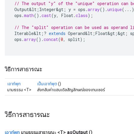
// The output "y" of the "unique" operation can b
Output&lt
;
Integer&gt
;
y
=
ops
.
array
().
unique
(...
ops
.
math
().
cast
(
y
,
Float
.
class
);
// The "split" operation can be used as operand l
Iterable&lt
;
?
extends
Operand&lt
;
Float&gt
;
&
gt
;
s
ops
.
array
().
concat
(
0
,
split
);
วิธีการสาธารณะ
เอาท์พุท
เป็นเอาท์พุต
()
นามธรรม <T>
ส่งกลับค่าแฮนเดิลสัญลักษณ์ของเทนเซอร์
วิธีการสาธารณะ
เอาท์พุท
นามธรรมสาธารณะ <T>
as
Output
()