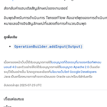
ส่งกลับค่าแฮนเดิลสัญลักษณ์ของเทนเซอร์
อินพุตสำหรับการดำเนินการ TensorFlow คือเอาต์พุตของการดำเนินการ T
หมายเลขอ้างอิงสัญลักษณ์ที่แสดงถึงการคำนวณอินพุต
ดูเพิ่มเติม
OperationBuilder.addInput(Output)
เนื้อหาของหน้าเว็บนี้ได้รับอนุญาตภายใต้
ใบอนุญาตที่ต้องระบุที่มาของครีเอทีฟคอม
มอนส์ 4.0
และตัวอย่างโค้ดได้รับอนุญาตภายใต้
ใบอนุญาต Apache 2.0
เว้นแต่จะ
ระบุไว้เป็นอย่างอื่น โปรดดูรายละเอียดที่
นโยบายเว็บไซต์ Google Developers
Java เป็นเครื่องหมายการค้าจดทะเบียนของ Oracle และ/หรือบริษัทในเครือ
อัปเดตล่าสุด 2025-07-25 UTC
เชื่อมต่อเสมอ