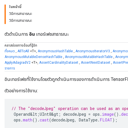
ในหน้านี้
วิธีการสาธารณะ
วิธีการสาธารณะ
ตัวดำเนินการ
อิน
เทอร์เฟซสาธารณะ
คลาสย่อยทางอ้อมที่รู้จัก
ทั้งหมด
,
AllToAll
<T>,
AnonymousHashTable
,
AnonymousIteratorV3
,
Anonymou
AnonymousMutableDenseHashTable
,
AnonymousMutableHashTable
,
Anonym
ApplyAdagradV2
<T>,
AssertCardinalityDataset
,
AssertNextDataset
,
AssertPr
รายการ
อินเทอร์เฟซที่ใช้งานโดยตัวถูกดำเนินการของการดำเนินการ Tensor
ตัวอย่างการใช้งาน:
// The "decodeJpeg" operation can be used as an op
Operand&lt
;
UInt8&gt
;
decodeJpeg
=
ops
.
image
().
dec
ops
.
math
().
cast
(
decodeJpeg
,
DataType
.
FLOAT
);