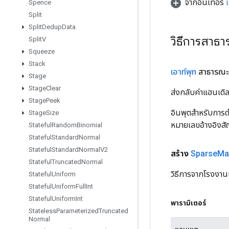
จากอินเทอร์
Spence
Split
Split
Dedup
Data
วิธีการสาธ
Split
V
Squeeze
Stack
เอาท์พุท
สาธารณะ 
Stage
Stage
Clear
ส่งกลับค่าแฮนเด
Stage
Peek
อินพุตสำหรับการดำ
Stage
Size
หมายเลขอ้างอิงส
Stateful
Random
Binomial
Stateful
Standard
Normal
Stateful
Standard
Normal
V2
สร้าง
Sparse
Mat
Stateful
Truncated
Normal
วิธีการจากโรงงาน
Stateful
Uniform
Stateful
Uniform
Full
Int
Stateful
Uniform
Int
พารามิเตอร์
Stateless
Parameterized
Truncated
Normal