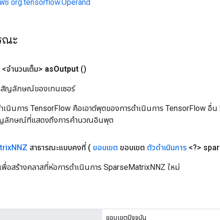
เฟซ org.tensorflow.Operand
ารณะ
<จำนวนเต็ม>
as
Output
()
ิลสัญลักษณ์ของเทนเซอร์
เนินการ TensorFlow คือเอาต์พุตของการดำเนินการ TensorFlow อื่น วิธี
ัญลักษณ์ที่แสดงถึงการคำนวณอินพุต
rix
NNZ
สาธารณะแบบคงที่
(
ขอบเขต
ขอบเขต
ตัวดำเนินการ
<?> spar
เพื่อสร้างคลาสที่ห่อการดำเนินการ SparseMatrixNNZ ใหม่
ขอบเขตปัจจุบัน