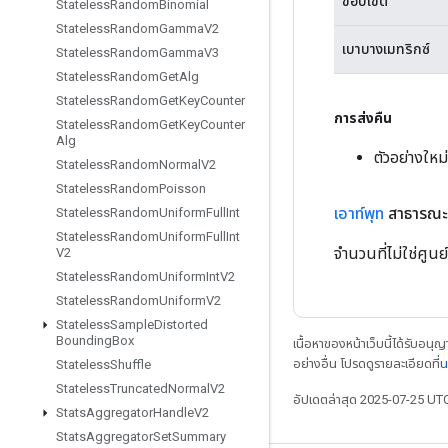
ขอบเขต
Stateless
Random
Binomial
Stateless
Random
Gamma
V2
เบาบางเมทริกซ์
Stateless
Random
Gamma
V3
Stateless
Random
Get
Alg
Stateless
Random
Get
Key
Counter
การส่งคืน
Stateless
Random
Get
Key
Counter
Alg
ตัวอย่างใ
Stateless
Random
Normal
V2
Stateless
Random
Poisson
เอาท์พุท
สาธารณะ 
Stateless
Random
Uniform
Full
Int
Stateless
Random
Uniform
Full
Int
จำนวนที่ไม่ใช่ศู
V2
Stateless
Random
Uniform
Int
V2
Stateless
Random
Uniform
V2
Stateless
Sample
Distorted
Bounding
Box
เนื้อหาของหน้าเว็บนี้ได้รับอนุ
อย่างอื่น โปรดดูรายละเอียดที่
น
Stateless
Shuffle
Stateless
Truncated
Normal
V2
อัปเดตล่าสุด 2025-07-25 UT
Stats
Aggregator
Handle
V2
Stats
Aggregator
Set
Summary