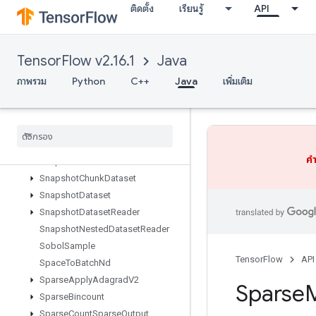
ติดตั้ง
เรียนรู้
API
ShuffleDatasetV2
ShuffleDatasetV3
ShutdownDistributedTPU
TensorFlow v2.16.1
Java
ShutdownTPUSystem
Size
ภาพรวม
Python
C++
Java
เพิ่มเติม
Skipgram
Sleep
Dataset
Slice
Sliding
Window
Dataset
คำ
Snapshot
Snapshot
Chunk
Dataset
Snapshot
Dataset
Snapshot
Dataset
Reader
Snapshot
Nested
Dataset
Reader
Sobol
Sample
TensorFlow
API
Space
To
Batch
Nd
Sparse
Apply
Adagrad
V2
Sparse
M
Sparse
Bincount
Sparse
Count
Sparse
Output