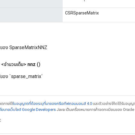
CSRSparseMatrix
หม่ของ SparseMatrixNNZ
<จำนวนเต็ม>
nnz
()
นย์ของ `sparse_matrix`
ญาตภายใต้
ใบอนุญาตที่ต้องระบุที่มาของครีเอทีฟคอมมอนส์ 4.0
และตัวอย่างโค้ดได้รับอนุญ
โยบายเว็บไซต์ Google Developers
Java เป็นเครื่องหมายการค้าจดทะเบียนของ Oracle แ
C