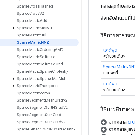
คลาสสุดท้ายสาธ
Sparse
Cross
Hashed
Sparse
Cross
V2
ส่งกลับจำนวนที่ไ
Sparse
Matrix
Add
Sparse
Matrix
Mat
Mul
วิธีการสาธาร
Sparse
Matrix
Mul
Sparse
Matrix
NNZ
Sparse
Matrix
Ordering
AMD
เอาต์พุต
<จำนวนเต็ม>
Sparse
Matrix
Softmax
Sparse
Matrix
Softmax
Grad
SparseMatrixNN
Sparse
Matrix
Sparse
Cholesky
แบบคงที่
Sparse
Matrix
Sparse
Mat
Mul
เอาต์พุต
Sparse
Matrix
Transpose
<จำนวนเต็ม>
Sparse
Matrix
Zeros
Sparse
Segment
Mean
Grad
V2
Sparse
Segment
Sqrt
NGrad
V2
วิธีการสืบทอด
Sparse
Segment
Sum
Grad
จากคลาส
org
Sparse
Segment
Sum
Grad
V2
จากคลาส java
Sparse
Tensor
To
CSRSparse
Matrix