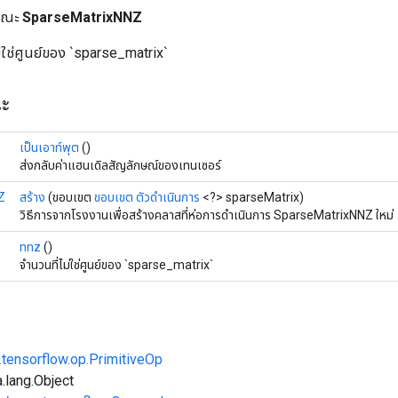
ารณะ
SparseMatrixNNZ
ม่ใช่ศูนย์ของ `sparse_matrix`
ณะ
เป็นเอาท์พุต
()
ส่งกลับค่าแฮนเดิลสัญลักษณ์ของเทนเซอร์
Z
สร้าง
(ขอบเขต
ขอบเขต
ตัวดำเนินการ
<?> sparseMatrix)
วิธีการจากโรงงานเพื่อสร้างคลาสที่ห่อการดำเนินการ SparseMatrixNNZ ใหม่
nnz
()
จำนวนที่ไม่ใช่ศูนย์ของ `sparse_matrix`
.tensorflow.op.PrimitiveOp
.lang.Object