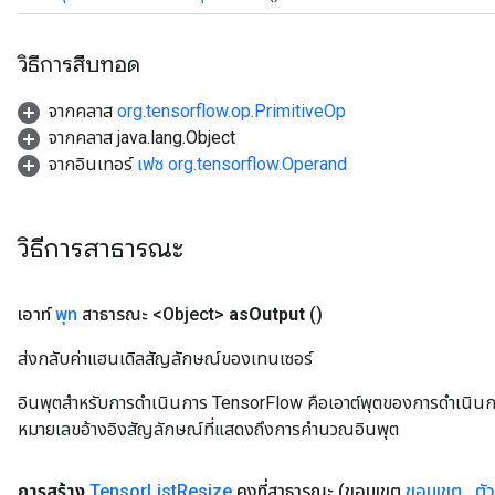
วิธีการสืบทอด
จากคลาส
org.tensorflow.op.PrimitiveOp
จากคลาส java.lang.Object
จากอินเทอร์
เฟซ org.tensorflow.Operand
วิธีการสาธารณะ
เอาท์
พุท
สาธารณะ <Object>
as
Output
()
ส่งกลับค่าแฮนเดิลสัญลักษณ์ของเทนเซอร์
อินพุตสำหรับการดำเนินการ TensorFlow คือเอาต์พุตของการดำเนินการ T
หมายเลขอ้างอิงสัญลักษณ์ที่แสดงถึงการคำนวณอินพุต
การสร้าง
Tensor
List
Resize
คงที่สาธารณะ
(ขอบเขต
ขอบเขต
,
ตั