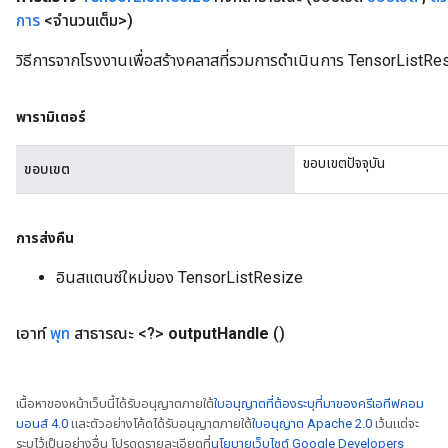
การ
<จำนวนเต็ม>)
วิธีการจากโรงงานเพื่อสร้างคลาสที่รวมการดำเนินการ TensorListRes
พารามิเตอร์
ขอบเขตปัจจุบัน
ขอบเขต
การส่งคืน
อินสแตนซ์ใหม่ของ TensorListResize
เอาท์
พุท
สาธารณะ <?>
output
Handle
()
เนื้อหาของหน้าเว็บนี้ได้รับอนุญาตภายใต้
ใบอนุญาตที่ต้องระบุที่มาของครีเอทีฟคอม
มอนส์ 4.0
และตัวอย่างโค้ดได้รับอนุญาตภายใต้
ใบอนุญาต Apache 2.0
เว้นแต่จะ
ระบุไว้เป็นอย่างอื่น โปรดดูรายละเอียดที่
นโยบายเว็บไซต์ Google Developers