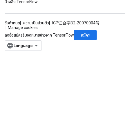
อ้างอิง TensorFlow
radAndCsrInput
gradMomentumAndCsrInput
ข้อกำหนด
ความเป็นส่วนตัว
ICP证合字B2-20070004号
AndCsrInput
Manage cookies
dCsrInput
สมัคร
ลงชื่อสมัครรับจดหมายข่าวจาก TensorFlow
ndCsrInput