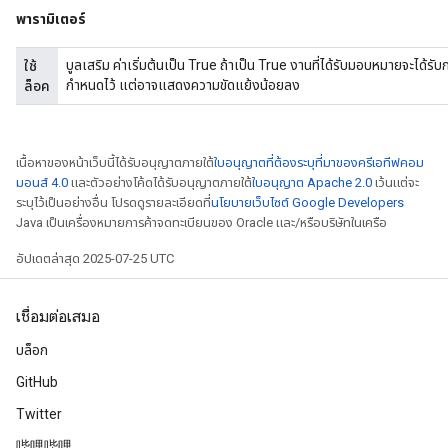
พารามิเตอร์
บูลเสริม ค่าเริ่มต้นเป็น True ถ้าเป็น True งานที่ได้รับมอบหมายจะได้ร
ใช้
กำหนดไว้ แต่อาจแสดงความขัดแย้งน้อยลง
ล็อค
เนื้อหาของหน้าเว็บนี้ได้รับอนุญาตภายใต้
ใบอนุญาตที่ต้องระบุที่มาของครีเอทีฟคอม
มอนส์ 4.0
และตัวอย่างโค้ดได้รับอนุญาตภายใต้
ใบอนุญาต Apache 2.0
เว้นแต่จะ
ระบุไว้เป็นอย่างอื่น โปรดดูรายละเอียดที่
นโยบายเว็บไซต์ Google Developers
Java เป็นเครื่องหมายการค้าจดทะเบียนของ Oracle และ/หรือบริษัทในเครือ
อัปเดตล่าสุด 2025-07-25 UTC
เชื่อมต่อเสมอ
x
บล็อก
GitHub
Twitter
哔哩哔哩