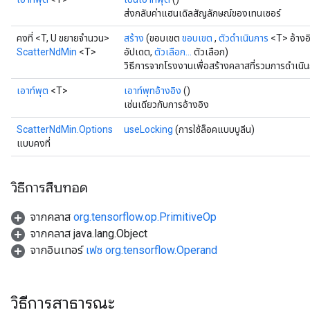
ส่งกลับค่าแฮนเดิลสัญลักษณ์ของเทนเซอร์
คงที่ <T, U ขยายจำนวน>
สร้าง
(ขอบเขต
ขอบเขต
,
ตัวดำเนินการ
<T> อ้างอ
ScatterNdMin
<T>
อัปเดต,
ตัวเลือก...
ตัวเลือก)
วิธีการจากโรงงานเพื่อสร้างคลาสที่รวมการดำเนิ
เอาท์พุต
<T>
เอาท์พุทอ้างอิง
()
เช่นเดียวกับการอ้างอิง
ScatterNdMin.Options
useLocking
(การใช้ล็อคแบบบูลีน)
แบบคงที่
วิธีการสืบทอด
จากคลาส
org.tensorflow.op.PrimitiveOp
จากคลาส java.lang.Object
จากอินเทอร์
เฟซ org.tensorflow.Operand
วิธีการสาธารณะ