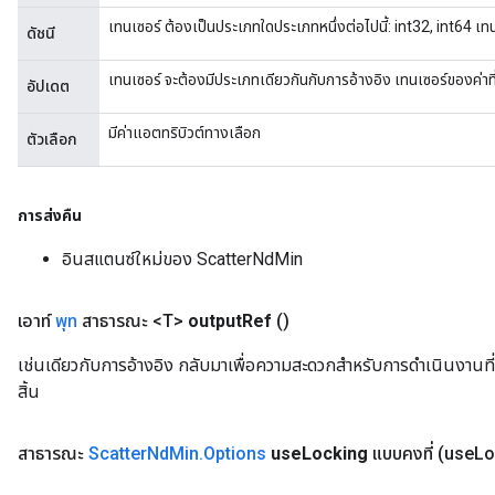
เทนเซอร์ ต้องเป็นประเภทใดประเภทหนึ่งต่อไปนี้: int32, int64 เท
ดัชนี
เทนเซอร์ จะต้องมีประเภทเดียวกันกับการอ้างอิง เทนเซอร์ของค่าที
อัปเดต
มีค่าแอตทริบิวต์ทางเลือก
ตัวเลือก
การส่งคืน
อินสแตนซ์ใหม่ของ ScatterNdMin
เอาท์
พุท
สาธารณะ <T>
output
Ref
()
เช่นเดียวกับการอ้างอิง กลับมาเพื่อความสะดวกสำหรับการดำเนินงานที่
สิ้น
สาธารณะ
Scatter
Nd
Min
.
Options
use
Locking
แบบคงที่
(use
Lo