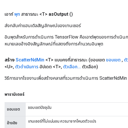
เอาท์
พุท
สาธารณะ <T>
as
Output
()
ส่งกลับค่าแฮนเดิลสัญลักษณ์ของเทนเซอร์
อินพุตสำหรับการดำเนินการ TensorFlow คือเอาต์พุตของการดำเนินการ T
หมายเลขอ้างอิงสัญลักษณ์ที่แสดงถึงการคำนวณอินพุต
สร้าง
Scatter
Nd
Min
<T> แบบคงที่สาธารณะ
(ขอบเขต
ขอบเขต
,
ตั
<U>
,
ตัวดำเนินการ
อัปเดต <T>
,
ตัวเลือก
.
.
.
ตัวเลือก)
วิธีการจากโรงงานเพื่อสร้างคลาสที่รวมการดำเนินการ ScatterNdMin 
พารามิเตอร์
ขอบเขตปัจจุบัน
ขอบเขต
เทนเซอร์ที่ไม่แน่นอน ควรมาจากโหนดตัวแปร
อ้างอิง