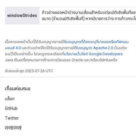
ก้าวย่างของหน้าต่างบานเลื่อนสำหรับแต่ละมิติเชิงพื้นที่ขอ
windowStrides
ขนาด (จำนวนมิติเชิงพื้นที่) หากมีรายการว่าง การก้าวกระโดด
เนื้อหาของหน้าเว็บนี้ได้รับอนุญาตภายใต้
ใบอนุญาตที่ต้องระบุที่มาของครีเอทีฟคอม
มอนส์ 4.0
และตัวอย่างโค้ดได้รับอนุญาตภายใต้
ใบอนุญาต Apache 2.0
เว้นแต่จะ
ระบุไว้เป็นอย่างอื่น โปรดดูรายละเอียดที่
นโยบายเว็บไซต์ Google Developers
Java เป็นเครื่องหมายการค้าจดทะเบียนของ Oracle และ/หรือบริษัทในเครือ
อัปเดตล่าสุด 2025-07-26 UTC
เชื่อมต่อเสมอ
บล็อก
GitHub
Twitter
哔哩哔哩
radAndCsrInput