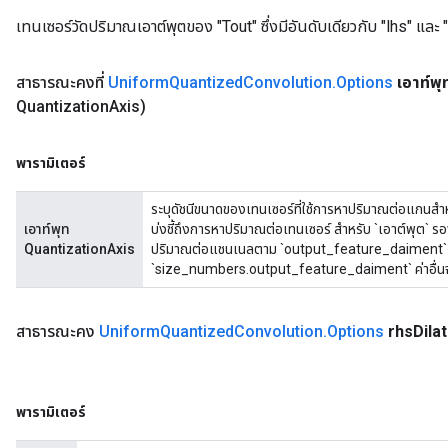
เทนเซอร์วัดปริมาณเอาต์พุตของ "Tout" ซึ่งมีอันดับเดียวกับ "lhs" และ 
สาธารณะคงที่
Uniform
Quantized
Convolution
.
Options
เอาท์พ
Quantization
Axis)
พารามิเตอร์
ระบุดัชนีขนาดของเทนเซอร์ที่ใช้การหาปริมาณต่อแกนสำหรับ
เอาท์พุท
บ่งชี้ถึงการหาปริมาณต่อเทนเซอร์ สำหรับ `เอาต์พุต`
QuantizationAxis
ปริมาณต่อแชนเนลตาม `output_feature_daiment` เท่านั
`size_numbers.output_feature_daiment` ค่าอื่นจะ
สาธารณะคง
Uniform
Quantized
Convolution
.
Options
rhs
Dila
พารามิเตอร์