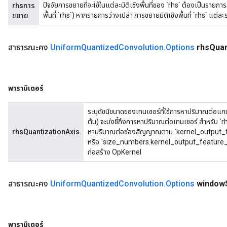
ปัจจัยการขยายที่จะใช้ในแต่ละมิติเชิงพื้นที่ของ `rhs` ต้องเป็นรายกา
rhsการ
พื้นที่ `rhs`) หากรายการว่างเปล่า การขยายมิติเชิงพื้นที่ `rhs` แต่ละ
ขยาย
สาธารณะคง
Uniform
Quantized
Convolution
.
Options
rhs
Quan
พารามิเตอร์
ระบุดัชนีขนาดของเทนเซอร์ที่ใช้การหาปริมาณต่อแกนสำ
ต้น) จะบ่งชี้ถึงการหาปริมาณต่อเทนเซอร์ สำหรับ 
rhsQuantizationAxis
หาปริมาณต่อช่องสัญญาณตาม `kernel_output_featur
หรือ `size_numbers.kernel_output_feature_da
ก่อสร้าง OpKernel
สาธารณะคง
Uniform
Quantized
Convolution
.
Options
window
พารามิเตอร์