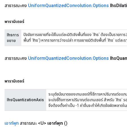
สาธารณะคง
Uniform
Quantized
Convolution
.
Options
lhs
Dilat
พารามิเตอร์
ปัจจัยการขยายที่จะใช้ในแต่ละมิติเชิงพื้นที่ของ `lhs` ต้องเป็นรายการ
lhsการ
พื้นที่ `lhs`) หากรายการว่างเปล่า การขยายมิติเชิงพื้นที่ `lhs` แต่ละ
ขยาย
สาธารณะคง
Uniform
Quantized
Convolution
.
Options
lhs
Quan
พารามิเตอร์
ระบุดัชนีขนาดของเทนเซอร์ที่ใช้การหาปริมาณต่อแกนสำ
lhsQuantizationAxis
จะบ่งชี้ถึงการหาปริมาณต่อเทนเซอร์ สำหรับ `lhs` ร
จึงต้องตั้งค่าเป็น -1 ค่าอื่นจะทำให้เกิดข้อผิดพลา
เอาท์พุท
สาธารณะ <U>
เอาท์พุท
()