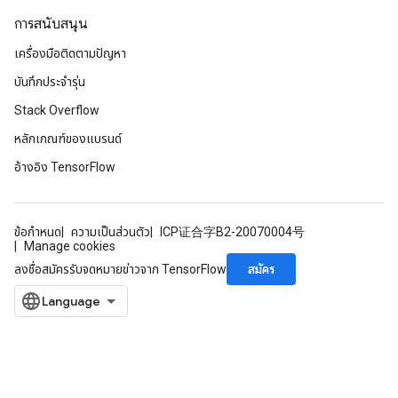
gradMomentumAndCsrInput
การสนับสนุน
AndCsrInput
เครื่องมือติดตามปัญหา
dCsrInput
ndCsrInput
บันทึกประจำรุ่น
Stack Overflow
หลักเกณฑ์ของแบรนด์
อ้างอิง TensorFlow
ข้อกำหนด
ความเป็นส่วนตัว
ICP证合字B2-20070004号
Manage cookies
สมัคร
ลงชื่อสมัครรับจดหมายข่าวจาก TensorFlow