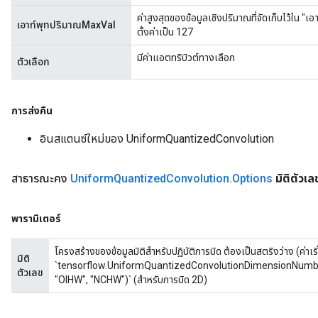
ค่าสูงสุดของข้อมูลเชิงปริมาณที่จัดเก็บไว้ใน "เอ
เอาท์พุทปริมาณMaxVal
ตั้งค่าเป็น 127
มีค่าแอตทริบิวต์ทางเลือก
ตัวเลือก
การส่งคืน
อินสแตนซ์ใหม่ของ UniformQuantizedConvolution
สาธารณะคง
Uniform
Quantized
Convolution
.
Options
มิติตัวเล
พารามิเตอร์
โครงสร้างของข้อมูลมิติสำหรับปฏิบัติการบิด ต้องเป็นสตริงว่าง (ค่าเร
มิติ
`tensorflow.UniformQuantizedConvolutionDimensionNumbersAt
ตัวเลข
"OIHW", "NCHW")` (สำหรับการบิด 2D)