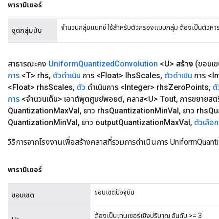
พารามิเตอร์
จำนวนกลุ่มแบทช์ ใช้สำหรับตัวกรองแบบกลุ่ม ต้องเป็นตัวห
ชุดกลุ่มนับ
สาธารณะคง
Uniform
Quantized
Convolution
<U>
สร้าง
(ขอบเ
การ
<T> rhs
,
ตัวดำเนิน
การ <Float> lhs
Scales
,
ตัวดำเนิน
การ <In
<Float> rhs
Scales
,
ตัว
ดำเนินการ <Integer> rhs
Zero
Points
,
ต
การ
<จำนวนเต็ม> เอาต์พุตศูนย์พอยต์
,
คลาส<U> Tout
,
การขยายสตร
Quantization
Max
Val
,
ยาว rhs
Quantization
Min
Val
,
ยาว rhs
Qu
Quantization
Min
Val
,
ยาว output
Quantization
Max
Val
,
ตัวเลือก
วิธีการจากโรงงานเพื่อสร้างคลาสที่รวมการดำเนินการ UniformQuant
พารามิเตอร์
ขอบเขตปัจจุบัน
ขอบเขต
ต้องเป็นเทนเซอร์เชิงปริมาณ อันดับ >= 3
นะ