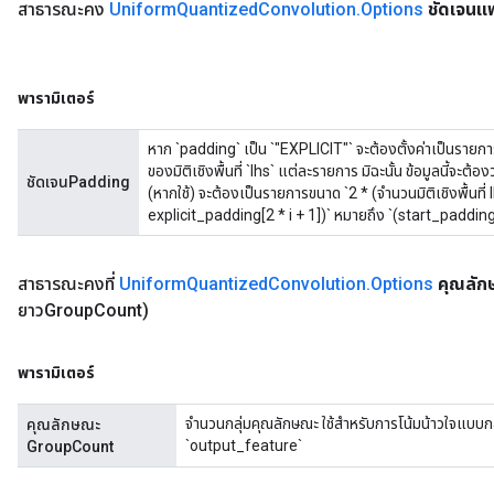
สาธารณะคง
Uniform
Quantized
Convolution
.
Options
ชัดเจนแพ
พารามิเตอร์
หาก `padding` เป็น `"EXPLICIT"` จะต้องตั้งค่าเป็นรายการที่
ของมิติเชิงพื้นที่ `lhs` แต่ละรายการ มิฉะนั้น ข้อมูลนี้จะต้อง
ชัดเจนPadding
(หากใช้) จะต้องเป็นรายการขนาด `2 * (จำนวนมิติเชิงพื้นที่ l
explicit_padding[2 * i + 1])` หมายถึง `(start_padding, 
สาธารณะคงที่
Uniform
Quantized
Convolution
.
Options
คุณลั
ยาวGroup
Count)
พารามิเตอร์
จำนวนกลุ่มคุณลักษณะ ใช้สำหรับการโน้มน้าวใจแบบกล
คุณลักษณะ
`output_feature`
GroupCount