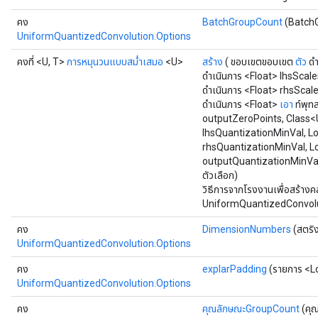
คง
BatchGroupCount
(Batch
UniformQuantizedConvolution.Options
คงที่ <U, T>
การหมุนวนแบบสม่ำเสมอ
<U>
สร้าง
( ขอบเขตขอบเขต
ตัว
ดำ
ดำเนินการ <Float> lhsScal
ดำเนินการ <Float> rhsScal
ดำเนินการ <Float>
เอา
ท์พุท
outputZeroPoints, Class<U
lhsQuantizationMinVal, L
rhsQuantizationMinVal, L
outputQuantizationMinVa
ตัวเลือก)
วิธีการจากโรงงานเพื่อสร้างค
UniformQuantizedConvolut
คง
DimensionNumbers
(สตริง
UniformQuantizedConvolution.Options
คง
explarPadding
(รายการ <L
UniformQuantizedConvolution.Options
คง
คุณลักษณะGroupCount
(คุ