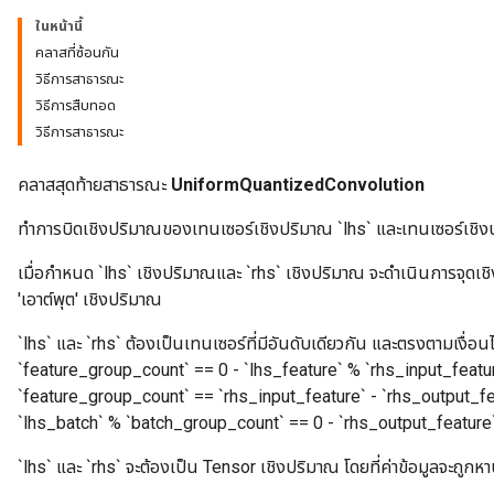
ในหน้านี้
คลาสที่ซ้อนกัน
วิธีการสาธารณะ
วิธีการสืบทอด
วิธีการสาธารณะ
คลาสสุดท้ายสาธารณะ
UniformQuantizedConvolution
ทำการบิดเชิงปริมาณของเทนเซอร์เชิงปริมาณ `lhs` และเทนเซอร์เชิงปริ
เมื่อกำหนด `lhs` เชิงปริมาณและ `rhs` เชิงปริมาณ จะดำเนินการจุดเชิ
'เอาต์พุต' เชิงปริมาณ
`lhs` และ `rhs` ต้องเป็นเทนเซอร์ที่มีอันดับเดียวกัน และตรงตามเงื่อนไ
`feature_group_count` == 0 - `lhs_feature` % `rhs_input_featur
`feature_group_count` == `rhs_input_feature` - `rhs_output_f
`lhs_batch` % `batch_group_count` == 0 - `rhs_output_featur
`lhs` และ `rhs` จะต้องเป็น Tensor เชิงปริมาณ โดยที่ค่าข้อมูลจะถูกห