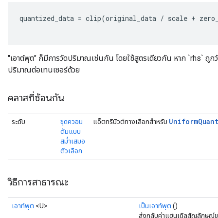
quantized_data
=
clip
(
original_data
/
scale
+
zero
"เอาต์พุต" ก็มีการวัดปริมาณเช่นกัน โดยใช้สูตรเดียวกัน หาก `rhs` ถูก
ปริมาณต่อเทนเซอร์ด้วย
คลาสที่ซ้อนกัน
Uniform
Quan
ระดับ
ชุดควอน
แอ็ตทริบิวต์ทางเลือกสำหรับ
ตัมแบบ
สม่ำเสมอ
ตัวเลือก
วิธีการสาธารณะ
เอาท์พุต
<U>
เป็นเอาท์พุต
()
ส่งกลับค่าแฮนเดิลสัญลักษณ์