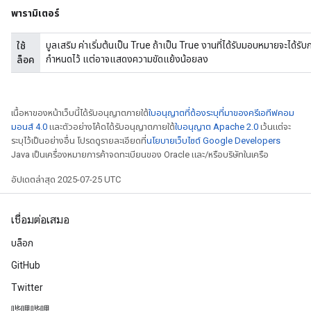
พารามิเตอร์
บูลเสริม ค่าเริ่มต้นเป็น True ถ้าเป็น True งานที่ได้รับมอบหมายจะได้ร
ใช้
กำหนดไว้ แต่อาจแสดงความขัดแย้งน้อยลง
ล็อค
เนื้อหาของหน้าเว็บนี้ได้รับอนุญาตภายใต้
ใบอนุญาตที่ต้องระบุที่มาของครีเอทีฟคอม
มอนส์ 4.0
และตัวอย่างโค้ดได้รับอนุญาตภายใต้
ใบอนุญาต Apache 2.0
เว้นแต่จะ
ระบุไว้เป็นอย่างอื่น โปรดดูรายละเอียดที่
นโยบายเว็บไซต์ Google Developers
Java เป็นเครื่องหมายการค้าจดทะเบียนของ Oracle และ/หรือบริษัทในเครือ
อัปเดตล่าสุด 2025-07-25 UTC
เชื่อมต่อเสมอ
บล็อก
x
GitHub
Twitter
哔哩哔哩