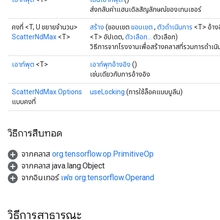
ส่งกลับค่าแฮนเดิลสัญลักษณ์ของเทนเซอร์
คงที่ <T, U ขยายจำนวน>
สร้าง
(ขอบเขต
ขอบเขต
,
ตัวดำเนินการ
<T> อ้าง
ScatterNdMax
<T>
<T> อัปเดต,
ตัวเลือก...
ตัวเลือก)
วิธีการจากโรงงานเพื่อสร้างคลาสที่รวมการดำเน
เอาท์พุต
<T>
เอาท์พุทอ้างอิง
()
เช่นเดียวกับการอ้างอิง
ScatterNdMax.Options
useLocking
(การใช้ล็อคแบบบูลีน)
แบบคงที่
วิธีการสืบทอด
จากคลาส
org.tensorflow.op.PrimitiveOp
จากคลาส java.lang.Object
จากอินเทอร์
เฟซ org.tensorflow.Operand
วิธีการสาธารณะ