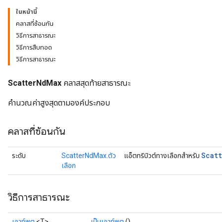
ในหน้านี้
คลาสที่ซ้อนกัน
วิธีการสาธารณะ
วิธีการสืบทอด
วิธีการสาธารณะ
ScatterNdMax
คลาสสุดท้ายสาธารณะ
คำนวณค่าสูงสุดตามองค์ประกอบ
คลาสที่ซ้อนกัน
Scat
ระดับ
ScatterNdMax.ตัว
แอ็ตทริบิวต์ทางเลือกสำหรับ
เลือก
วิธีการสาธารณะ
เอาท์พุต
<T>
เป็นเอาท์พุต
()