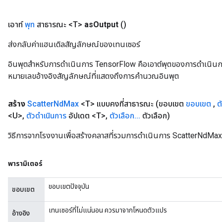
เอาท์
พุท
สาธารณะ <T>
as
Output
()
ส่งกลับค่าแฮนเดิลสัญลักษณ์ของเทนเซอร์
อินพุตสำหรับการดำเนินการ TensorFlow คือเอาต์พุตของการดำเนินการ T
หมายเลขอ้างอิงสัญลักษณ์ที่แสดงถึงการคำนวณอินพุต
สร้าง
Scatter
Nd
Max
<T> แบบคงที่สาธารณะ
(ขอบเขต
ขอบเขต
,
ต
<U>
,
ตัวดำเนินการ
อัปเดต <T>
,
ตัวเลือก
.
.
.
ตัวเลือก)
วิธีการจากโรงงานเพื่อสร้างคลาสที่รวมการดำเนินการ ScatterNdMax
พารามิเตอร์
ขอบเขตปัจจุบัน
ขอบเขต
เทนเซอร์ที่ไม่แน่นอน ควรมาจากโหนดตัวแปร
อ้างอิง