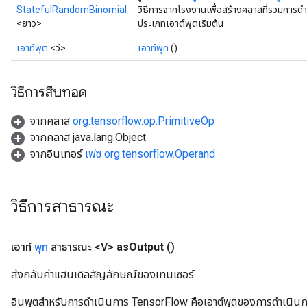
StatefulRandomBinomial
วิธีการจากโรงงานเพื่อสร้างคลาสที่รวมการ
<ยาว>
ประเภทเอาต์พุตเริ่มต้น
เอาท์พุต
<วี>
เอาท์พุท
()
x
วิธีการสืบทอด
จากคลาส
org.tensorflow.op.PrimitiveOp
จากคลาส java.lang.Object
จากอินเทอร์
เฟซ org.tensorflow.Operand
วิธีการสาธารณะ
เอาท์
พุท
สาธารณะ <V>
as
Output
()
ส่งกลับค่าแฮนเดิลสัญลักษณ์ของเทนเซอร์
อินพุตสำหรับการดำเนินการ TensorFlow คือเอาต์พุตของการดำเนินการ T