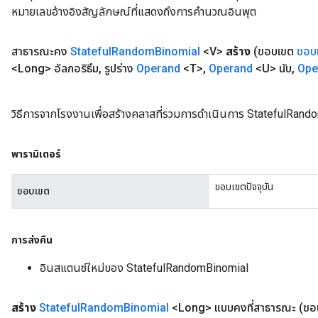
หมายเลขอ้างอิงสัญลักษณ์ที่แสดงถึงการคำนวณอินพุต
สาธารณะคง
Stateful
Random
Binomial
<V>
สร้าง
(ขอบเขต
ขอบ
<Long> อัลกอริธึม
,
รูปร่าง
Operand
<T>
,
Operand
<U> นับ
,
Ope
วิธีการจากโรงงานเพื่อสร้างคลาสที่รวมการดำเนินการ StatefulRand
พารามิเตอร์
ขอบเขตปัจจุบัน
ขอบเขต
การส่งคืน
อินสแตนซ์ใหม่ของ StatefulRandomBinomial
สร้าง
Stateful
Random
Binomial
<Long> แบบคงที่สาธารณะ
(ขอ