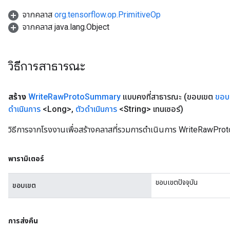
จากคลาส
org.tensorflow.op.PrimitiveOp
จากคลาส java.lang.Object
วิธีการสาธารณะ
สร้าง
Write
Raw
Proto
Summary
แบบคงที่สาธารณะ
(ขอบเขต
ขอบ
ดำเนินการ
<Long>
,
ตัวดำเนินการ
<String> เทนเซอร์)
วิธีการจากโรงงานเพื่อสร้างคลาสที่รวมการดำเนินการ WriteRawPro
พารามิเตอร์
ขอบเขตปัจจุบัน
ขอบเขต
การส่งคืน