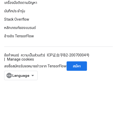
เครื่องมือติดตามปัญหา
dCsrInput
ndCsrInput
บันทึกประจำรุ่น
Stack Overflow
หลักเกณฑ์ของแบรนด์
อ้างอิง TensorFlow
ข้อกำหนด
ความเป็นส่วนตัว
ICP证合字B2-20070004号
Manage cookies
สมัคร
ลงชื่อสมัครรับจดหมายข่าวจาก TensorFlow