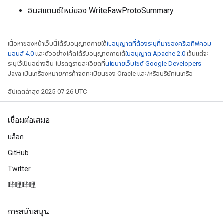
อินสแตนซ์ใหม่ของ WriteRawProtoSummary
เนื้อหาของหน้าเว็บนี้ได้รับอนุญาตภายใต้
ใบอนุญาตที่ต้องระบุที่มาของครีเอทีฟคอม
มอนส์ 4.0
และตัวอย่างโค้ดได้รับอนุญาตภายใต้
ใบอนุญาต Apache 2.0
เว้นแต่จะ
ระบุไว้เป็นอย่างอื่น โปรดดูรายละเอียดที่
นโยบายเว็บไซต์ Google Developers
Java เป็นเครื่องหมายการค้าจดทะเบียนของ Oracle และ/หรือบริษัทในเครือ
อัปเดตล่าสุด 2025-07-26 UTC
เชื่อมต่อเสมอ
บล็อก
GitHub
Twitter
哔哩哔哩
radAndCsrInput
gradMomentumAndCsrInput
การสนับสนุน
AndCsrInput