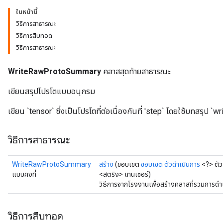
ในหน้านี้
วิธีการสาธารณะ
วิธีการสืบทอด
วิธีการสาธารณะ
WriteRawProtoSummary
คลาสสุดท้ายสาธารณะ
เขียนสรุปโปรโตแบบอนุกรม
เขียน `tensor` ซึ่งเป็นโปรโตที่ต่อเนื่องกันที่ 'step` โดยใช้บทสรุป `wr
วิธีการสาธารณะ
WriteRawProtoSummary
สร้าง
(ขอบเขต
ขอบเขต
ตัวดำเนินการ
<?> ตัว
แบบคงที่
<สตริง> เทนเซอร์)
วิธีการจากโรงงานเพื่อสร้างคลาสที่รวมกา
วิธีการสืบทอด