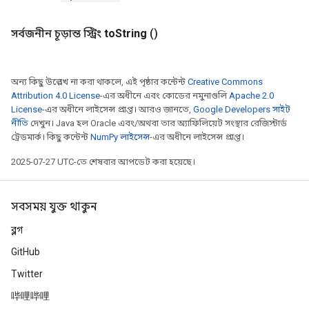
সর্বজনীন চূড়ান্ত স্ট্রিং
to
String
()
অন্য কিছু উল্লেখ না করা থাকলে, এই পৃষ্ঠার কন্টেন্ট
Creative Commons
Attribution 4.0 License
-এর অধীনে এবং কোডের নমুনাগুলি
Apache 2.0
License
-এর অধীনে লাইসেন্স প্রাপ্ত। আরও জানতে,
Google Developers সাইট
নীতি
দেখুন। Java হল Oracle এবং/অথবা তার অ্যাফিলিয়েট সংস্থার রেজিস্টার্ড
ট্রেডমার্ক। কিছু কন্টেন্ট
NumPy লাইসেন্স
-এর অধীনে লাইসেন্স প্রাপ্ত।
2025-07-27 UTC-তে শেষবার আপডেট করা হয়েছে।
সবসময় যুক্ত থাকুন
ব্লগ
GitHub
Twitter
哔哩哔哩