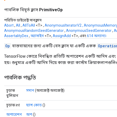
পাবলিক বিমূর্ত ক্লাস
PrimitiveOp
পরিচিত ডাইরেক্ট সাবক্লাস
Abort
,
All
,
AllToAll
<T> ,
AnonymousIteratorV2
,
AnonymousMemor
AnonymousRandomSeedGenerator
,
AnonymousSeedGenerator
,
A
AssertalityDex
,
অ্যাসাইন
<T>,
AssignAdd
<T>, এবং
614 অন্যান্য৷
Op
বাস্তবায়নের জন্য একটি বেস ক্লাস যা একটি একক
Operatio
TensorFlow কোরে নিবন্ধিত প্রতিটি অপারেশন একটি আদিম এব
হয়। শুধুমাত্র একটি আদিম দিয়ে কাজ করা কাস্টম ক্রিয়াকলাপগুলিও
পাবলিক পদ্ধতি
চূড়ান্ত
সমান
(অবজেক্ট অবজেক্ট)
বুলিয়ান
চূড়ান্ত int
হ্যাশ কোড
()
অপারেশন
অপ
()