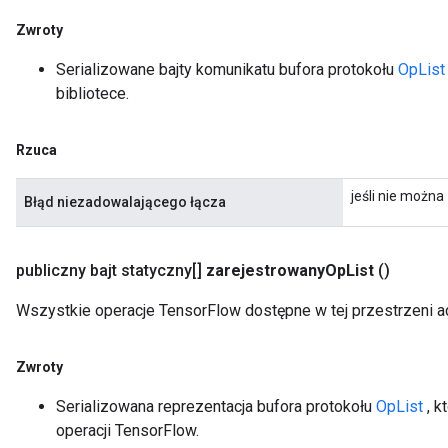
Zwroty
Serializowane bajty komunikatu bufora protokołu
OpList
bibliotece.
Rzuca
jeśli nie możn
Błąd niezadowalającego łącza
publiczny bajt statyczny[]
zarejestrowany
Op
List
()
Wszystkie operacje TensorFlow dostępne w tej przestrzeni a
Zwroty
Serializowana reprezentacja bufora protokołu
OpList
, k
operacji TensorFlow.