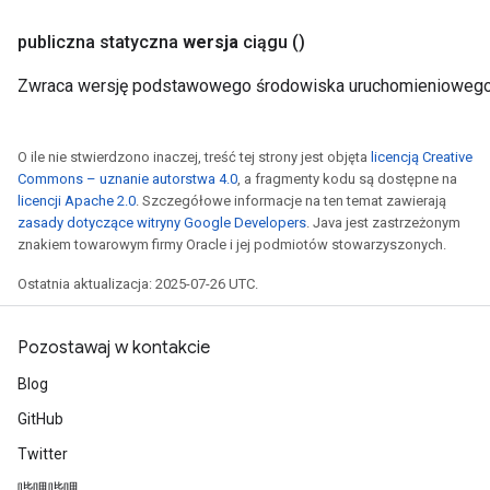
publiczna statyczna
wersja
ciągu
()
Zwraca wersję podstawowego środowiska uruchomieniowego
O ile nie stwierdzono inaczej, treść tej strony jest objęta
licencją Creative
Commons – uznanie autorstwa 4.0
, a fragmenty kodu są dostępne na
licencji Apache 2.0
. Szczegółowe informacje na ten temat zawierają
zasady dotyczące witryny Google Developers
. Java jest zastrzeżonym
znakiem towarowym firmy Oracle i jej podmiotów stowarzyszonych.
Ostatnia aktualizacja: 2025-07-26 UTC.
Pozostawaj w kontakcie
Blog
GitHub
Twitter
哔哩哔哩