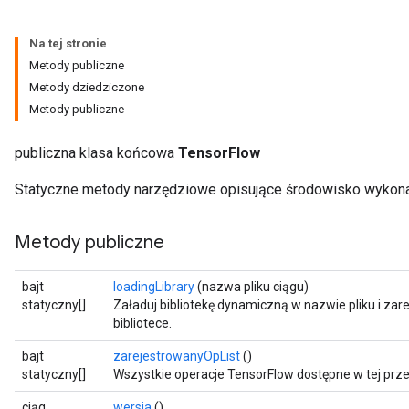
Na tej stronie
Metody publiczne
Metody dziedziczone
Metody publiczne
publiczna klasa końcowa
TensorFlow
Statyczne metody narzędziowe opisujące środowisko wykon
Metody publiczne
bajt
loadingLibrary
(nazwa pliku ciągu)
statyczny[]
Załaduj bibliotekę dynamiczną w nazwie pliku i zarej
bibliotece.
bajt
zarejestrowanyOpList
()
statyczny[]
Wszystkie operacje TensorFlow dostępne w tej prze
ciąg
wersja
()