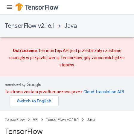
TensorFlow v2.16.1
Java
Ostrzeżenie:
ten interfejs API jest przestarzały i zostanie
usunięty w przyszłej wersji TensorFlow, gdy
zamiennik
będzie
stabilny.
Ta strona została przetłumaczona przez
Cloud Translation API
.
TensorFlow
API
TensorFlow v2.16.1
Java
Tensor
Flow