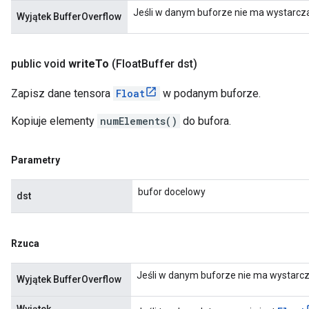
Jeśli w danym buforze nie ma wystarcza
Wyjątek BufferOverflow
public void
write
To
(Float
Buffer dst)
Zapisz dane tensora
Float
w podanym buforze.
Kopiuje elementy
numElements()
do bufora.
Parametry
bufor docelowy
dst
Rzuca
Jeśli w danym buforze nie ma wystarcza
Wyjątek BufferOverflow
Wyjątek