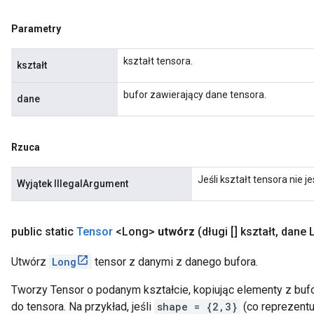
Parametry
kształt tensora.
kształt
bufor zawierający dane tensora.
dane
Rzuca
Jeśli kształt tensora nie 
Wyjątek IllegalArgument
public static
Tensor
<Long>
utwórz
(długi [] kształt
,
dane 
Utwórz
Long
tensor z danymi z danego bufora.
Tworzy Tensor o podanym kształcie, kopiując elementy z bufo
do tensora. Na przykład, jeśli
shape = {2,3}
(co reprezentu