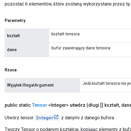
pozostać 6 elementów, które zostaną wykorzystane przez tę
Parametry
kształt tensora.
kształt
bufor zawierający dane tensora.
dane
Rzuca
Jeśli kształt tensora nie 
Wyjątek IllegalArgument
public static
Tensor
<Integer>
utwórz
(długi [] kształt
,
dane
Utwórz tensor
Integer
z danymi z danego bufora.
Tworzy Tensor o podanym kształcie, kopiując elementy z bufo