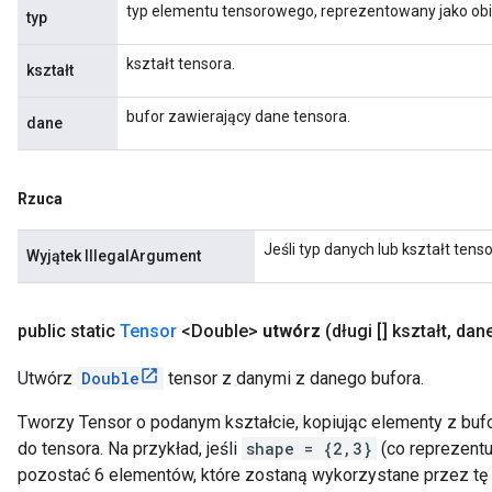
typ elementu tensorowego, reprezentowany jako obie
typ
kształt tensora.
kształt
bufor zawierający dane tensora.
dane
Rzuca
Jeśli typ danych lub kształt tens
Wyjątek IllegalArgument
public static
Tensor
<Double>
utwórz
(długi [] kształt
,
dane
Utwórz
Double
tensor z danymi z danego bufora.
Tworzy Tensor o podanym kształcie, kopiując elementy z bufo
do tensora. Na przykład, jeśli
shape = {2,3}
(co reprezentu
pozostać 6 elementów, które zostaną wykorzystane przez tę