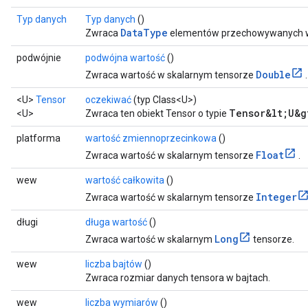
Typ danych
Typ danych
()
DataType
Zwraca
elementów przechowywanych w
podwójnie
podwójna wartość
()
Double
Zwraca wartość w skalarnym tensorze
.
<U>
Tensor
oczekiwać
(typ Class<U>)
Tensor&lt;U&g
<U>
Zwraca ten obiekt Tensor o typie
platforma
wartość zmiennoprzecinkowa
()
Float
Zwraca wartość w skalarnym tensorze
.
wew
wartość całkowita
()
Integer
Zwraca wartość w skalarnym tensorze
długi
długa wartość
()
Long
Zwraca wartość w skalarnym
tensorze.
wew
liczba bajtów
()
Zwraca rozmiar danych tensora w bajtach.
wew
liczba wymiarów
()