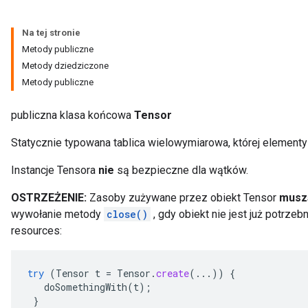
Na tej stronie
Metody publiczne
Metody dziedziczone
Metody publiczne
publiczna klasa końcowa
Tensor
Statycznie typowana tablica wielowymiarowa, której elementy
Instancje Tensora
nie
są bezpieczne dla wątków.
OSTRZEŻENIE:
Zasoby zużywane przez obiekt Tensor
musz
wywołanie metody
close()
, gdy obiekt nie jest już potrzeb
resources:
try
(
Tensor
t
=
Tensor
.
create
(...))
{
doSomethingWith
(
t
);
}