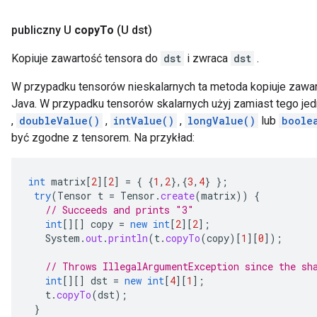
publiczny U
copy
To
(U dst)
Kopiuje zawartość tensora do
dst
i zwraca
dst
.
W przypadku tensorów nieskalarnych ta metoda kopiuje zawa
Java. W przypadku tensorów skalarnych użyj zamiast tego je
,
doubleValue()
,
intValue()
,
longValue()
lub
boole
być zgodne z tensorem. Na przykład:
int
matrix
[
2
][
2
]
=
{
{
1
,
2
},{
3
,
4
}
};
try
(
Tensor
t
=
Tensor
.
create
(
matrix
))
{
// Succeeds and prints "3"
int
[][]
copy
=
new
int
[
2
][
2
]
;
System
.
out
.
println
(
t
.
copyTo
(
copy
)
[
1
][
0
]
);
// Throws IllegalArgumentException since the sh
int
[][]
dst
=
new
int
[
4
][
1
]
;
t
.
copyTo
(
dst
);
}