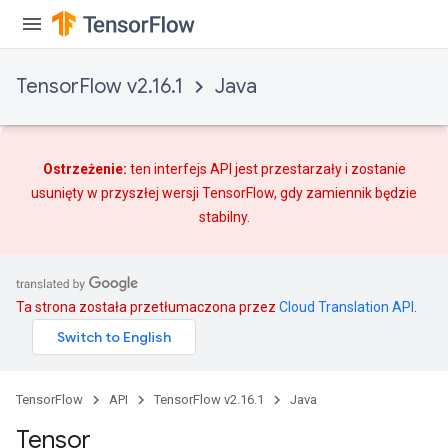
TensorFlow v2.16.1
Java
Ostrzeżenie:
ten interfejs API jest przestarzały i zostanie
usunięty w przyszłej wersji TensorFlow, gdy
zamiennik
będzie
stabilny.
Ta strona została przetłumaczona przez
Cloud Translation API
.
TensorFlow
API
TensorFlow v2.16.1
Java
Tensor