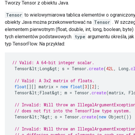
Tworzy Tensor z obiektu Java.
Tensor
to wielowymiarowa tablica elementów o ograniczon
obiekty Java można przekonwertować na
Tensor
. W szczeg
elementem pierwotnym (float, double, int, long, boolean, byte
tych elementów podstawowych.
type
argumentu określa, jak
typ TensorFlow. Na przykład:
// Valid: A 64-bit integer scalar.
Tensor&lt
;
Long&gt
;
s
=
Tensor
.
create
(
42L
,
Long
.
c
// Valid: A 3x2 matrix of floats.
float
[][]
matrix
=
new
float
[
3
][
2
]
;
Tensor&lt
;
Float&gt
;
m
=
Tensor
.
create
(
matrix
,
Fl
// Invalid: Will throw an IllegalArgumentExceptio
// does not fit into the TensorFlow type system.
Tensor&lt
;
?
&
gt
;
o
=
Tensor
.
create
(
new
Object
())
// Invalid: Will throw an IllegalArgumentExceptio
// a differing number of elements in each row of 