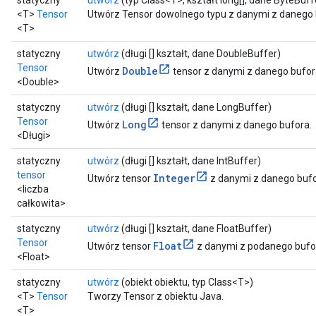
<T>
Tensor
Utwórz Tensor dowolnego typu z danymi z danego 
<T>
statyczny
utwórz
(długi [] kształt, dane DoubleBuffer)
Tensor
Double
Utwórz
tensor z danymi z danego bufor
<Double>
statyczny
utwórz
(długi [] kształt, dane LongBuffer)
Tensor
Long
Utwórz
tensor z danymi z danego bufora.
<Długi>
statyczny
utwórz
(długi [] kształt, dane IntBuffer)
tensor
Integer
Utwórz tensor
z danymi z danego bufo
<liczba
całkowita>
statyczny
utwórz
(długi [] kształt, dane FloatBuffer)
Tensor
Float
Utwórz tensor
z danymi z podanego bufo
<Float>
statyczny
utwórz
(obiekt obiektu, typ Class<T>)
<T>
Tensor
Tworzy Tensor z obiektu Java.
<T>