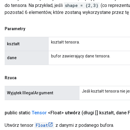
do tensora. Na przykład, jeśli
shape = {2,3}
(co reprezentu
pozostać 6 elementów, które zostaną wykorzystane przez tę
Parametry
kształt tensora.
kształt
bufor zawierający dane tensora.
dane
Rzuca
Jeśli kształt tensora nie 
Wyjątek IllegalArgument
public static
Tensor
<Float>
utwórz
(długi [] kształt
,
dane F
Utwórz tensor
Float
z danymi z podanego bufora.