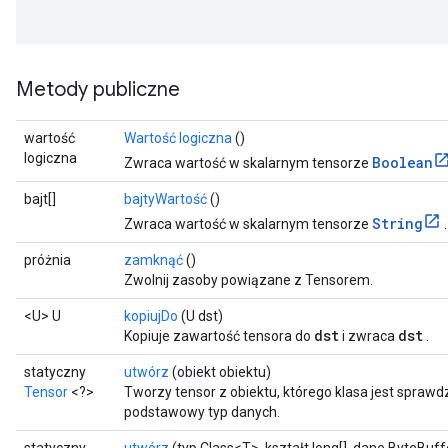
Metody publiczne
wartość
Wartość logiczna
()
logiczna
Boolean
Zwraca wartość w skalarnym tensorze
bajt[]
bajtyWartość
()
String
Zwraca wartość w skalarnym tensorze
.
próżnia
zamknąć
()
Zwolnij zasoby powiązane z Tensorem.
<U> U
kopiujDo
(U dst)
dst
dst
Kopiuje zawartość tensora do
i zwraca
.
statyczny
utwórz
(obiekt obiektu)
Tensor
<?>
Tworzy tensor z obiektu, którego klasa jest sprawdz
podstawowy typ danych.
statyczny
utwórz
(typ Class<T>, kształt long[], dane ByteBuff