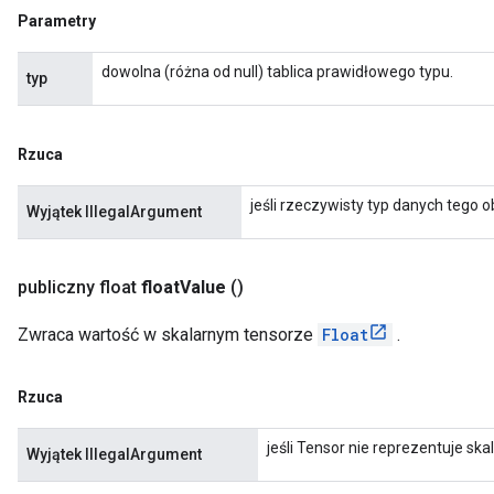
Parametry
dowolna (różna od null) tablica prawidłowego typu.
typ
Rzuca
jeśli rzeczywisty typ danych tego 
Wyjątek IllegalArgument
publiczny float
float
Value
()
Zwraca wartość w skalarnym tensorze
Float
.
Rzuca
jeśli Tensor nie reprezentuje s
Wyjątek IllegalArgument