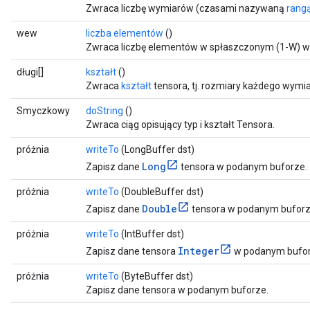
Zwraca liczbę wymiarów (czasami nazywaną
rang
wew
liczba elementów
()
Zwraca liczbę elementów w spłaszczonym (1-W) wi
długi[]
kształt
()
Zwraca
kształt
tensora, tj. rozmiary każdego wymia
Smyczkowy
doString
()
Zwraca ciąg opisujący typ i kształt Tensora.
próżnia
writeTo
(LongBuffer dst)
Long
Zapisz dane
tensora w podanym buforze.
próżnia
writeTo
(DoubleBuffer dst)
Double
Zapisz dane
tensora w podanym buforz
próżnia
writeTo
(IntBuffer dst)
Integer
Zapisz dane tensora
w podanym bufor
próżnia
writeTo
(ByteBuffer dst)
Zapisz dane tensora w podanym buforze.