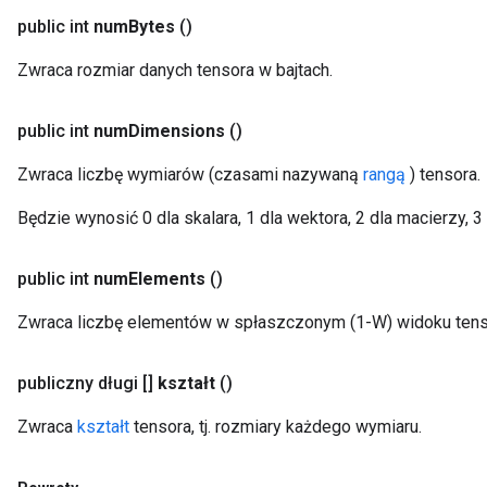
public int
num
Bytes
()
Zwraca rozmiar danych tensora w bajtach.
public int
num
Dimensions
()
Zwraca liczbę wymiarów (czasami nazywaną
rangą
) tensora.
Będzie wynosić 0 dla skalara, 1 dla wektora, 2 dla macierzy, 3
public int
num
Elements
()
Zwraca liczbę elementów w spłaszczonym (1-W) widoku tens
publiczny długi []
kształt
()
Zwraca
kształt
tensora, tj. rozmiary każdego wymiaru.