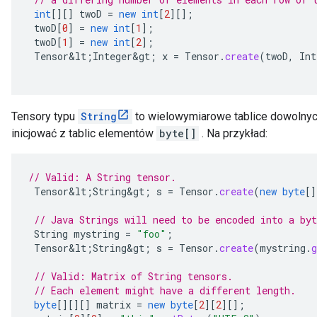
int
[][]
twoD
=
new
int
[
2
][]
;
twoD
[
0
]
=
new
int
[
1
]
;
twoD
[
1
]
=
new
int
[
2
]
;
Tensor&lt
;
Integer&gt
;
x
=
Tensor
.
create
(
twoD
,
Int
Tensory typu
String
to wielowymiarowe tablice dowolnych
inicjować z tablic elementów
byte[]
. Na przykład:
// Valid: A String tensor.
Tensor&lt
;
String&gt
;
s
=
Tensor
.
create
(
new
byte
[]
// Java Strings will need to be encoded into a byt
String
mystring
=
"foo"
;
Tensor&lt
;
String&gt
;
s
=
Tensor
.
create
(
mystring
.
g
// Valid: Matrix of String tensors.
// Each element might have a different length.
byte
[][][]
matrix
=
new
byte
[
2
][
2
][]
;