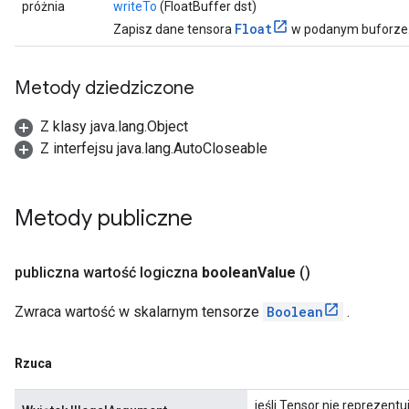
próżnia
writeTo
(FloatBuffer dst)
Float
Zapisz dane tensora
w podanym buforze
Metody dziedziczone
Z klasy java.lang.Object
Z interfejsu java.lang.AutoCloseable
Metody publiczne
publiczna wartość logiczna
boolean
Value
()
Zwraca wartość w skalarnym tensorze
Boolean
.
Rzuca
jeśli Tensor nie reprezentu