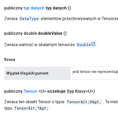
publiczny
typ danych
typ danych
()
Zwraca
DataType
elementów przechowywanych w Tensorze
publiczny double
double
Value
()
Zwraca wartość w skalarnym tensorze
Double
.
Rzuca
jeśli tensor nie reprezentu
Wyjątek IllegalArgument
publiczny
Tensor
<U>
oczekuje
(typ Klasy<U>)
Zwraca ten obiekt Tensor o typie
Tensor&lt;U&gt;
. Ta met
typu
Tensor&lt;?&gt;
.