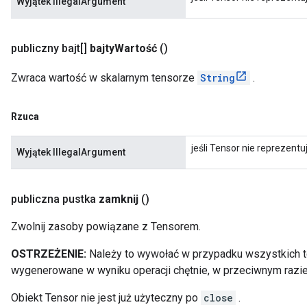
Wyjątek IllegalArgument
publiczny bajt[]
bajty
Wartość
()
Zwraca wartość w skalarnym tensorze
String
.
Rzuca
jeśli Tensor nie reprezentu
Wyjątek IllegalArgument
publiczna pustka
zamknij
()
Zwolnij zasoby powiązane z Tensorem.
OSTRZEŻENIE:
Należy to wywołać w przypadku wszystkich te
wygenerowane w wyniku operacji chętnie, w przeciwnym razie
Obiekt Tensor nie jest już użyteczny po
close
.