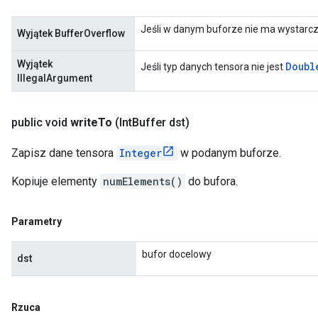
Jeśli w danym buforze nie ma wystarcza
Wyjątek BufferOverflow
Wyjątek
Doubl
Jeśli typ danych tensora nie jest
IllegalArgument
public void
write
To
(Int
Buffer dst)
Zapisz dane tensora
Integer
w podanym buforze.
Kopiuje elementy
numElements()
do bufora.
Parametry
bufor docelowy
dst
Rzuca