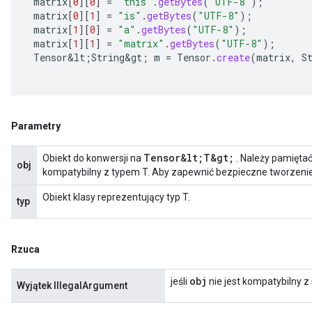
matrix
[
0
][
0
]
=
"this"
.
getBytes
(
"UTF-8"
);
matrix
[
0
][
1
]
=
"is"
.
getBytes
(
"UTF-8"
);
matrix
[
1
][
0
]
=
"a"
.
getBytes
(
"UTF-8"
);
matrix
[
1
][
1
]
=
"matrix"
.
getBytes
(
"UTF-8"
);
Tensor&lt
;
String&gt
;
m
=
Tensor
.
create
(
matrix
,
S
Parametry
Tensor&lt;T&gt;
Obiekt do konwersji na
. Należy pamiętać
obj
kompatybilny z typem T. Aby zapewnić bezpieczne tworzenie
Obiekt klasy reprezentujący typ T.
typ
Rzuca
obj
jeśli
nie jest kompatybilny 
Wyjątek IllegalArgument