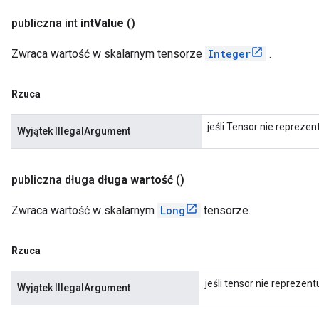
publiczna int
int
Value
()
Zwraca wartość w skalarnym tensorze
Integer
.
Rzuca
jeśli Tensor nie reprezent
Wyjątek IllegalArgument
publiczna długa
długa wartość
()
Zwraca wartość w skalarnym
Long
tensorze.
Rzuca
jeśli tensor nie reprezent
Wyjątek IllegalArgument