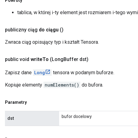
Powroty
tablica, w której i-ty element jest rozmiarem i-tego wymi
publiczny ciąg
do ciągu
()
Zwraca ciąg opisujący typ i kształt Tensora.
public void
write
To
(Long
Buffer dst)
Zapisz dane
Long
tensora w podanym buforze.
Kopiuje elementy
numElements()
do bufora.
Parametry
bufor docelowy
dst