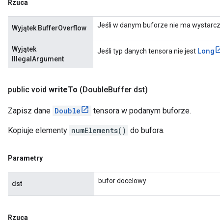
Rzuca
Jeśli w danym buforze nie ma wystarcza
Wyjątek BufferOverflow
Wyjątek
Long
Jeśli typ danych tensora nie jest
IllegalArgument
public void
write
To
(Double
Buffer dst)
Zapisz dane
Double
tensora w podanym buforze.
Kopiuje elementy
numElements()
do bufora.
Parametry
bufor docelowy
dst
Rzuca