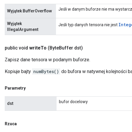
Jeśli w danym buforze nie ma wystarcza
Wyjątek BufferOverflow
Wyjątek
Integ
Jeśli typ danych tensora nie jest
IllegalArgument
public void
write
To
(Byte
Buffer dst)
Zapisz dane tensora w podanym buforze.
Kopiuje bajty
numBytes()
do bufora w natywnej kolejności b
Parametry
bufor docelowy
dst
Rzuca