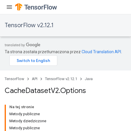
ureSplit
TensorFlow v2.12.1
Ta strona została przetłumaczona przez
Cloud Translation API
.
TensorFlow
API
TensorFlow v2.12.1
Java
Cache
Dataset
V2
.
Options
Na tej stronie
Metody publiczne
Metody dziedziczone
Metody publiczne