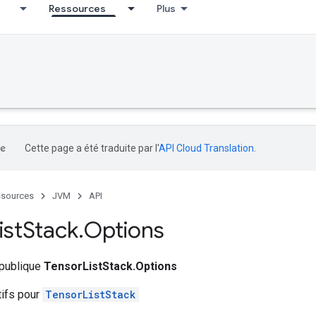
Ressources
Plus
Cette page a été traduite par l'
API Cloud Translation
.
sources
JVM
API
ist
Stack
.
Options
 publique
TensorListStack.Options
tifs pour
TensorListStack