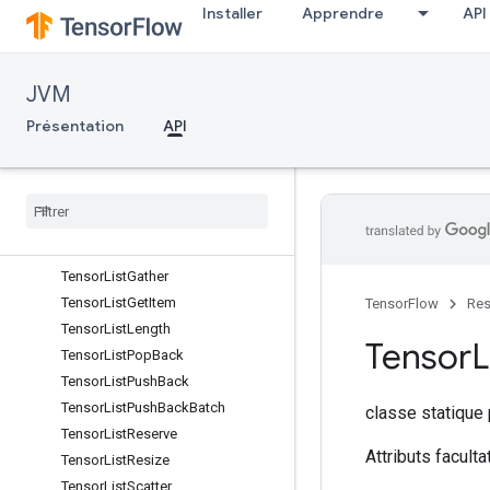
Installer
Apprendre
API
TensorForestTreeDeserialize
TensorForestTreeIsInitializedOp
TensorForestTreePredict
JVM
TensorForestTreeResourceHandleOp
TensorForestTreeSerialize
Présentation
API
TensorForestTreeSize
Tensor
List
Concat
Tensor
List
Concat
Lists
Tensor
List
Element
Shape
Tensor
List
From
Tensor
Tensor
List
Gather
Tensor
List
Get
Item
TensorFlow
Res
Tensor
List
Length
Tensor
L
Tensor
List
Pop
Back
Tensor
List
Push
Back
Tensor
List
Push
Back
Batch
classe statique
Tensor
List
Reserve
Attributs faculta
Tensor
List
Resize
Tensor
List
Scatter