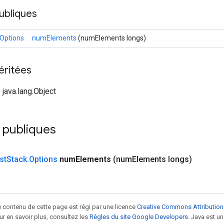
ubliques
.Options
numElements
(numElements longs)
éritées
 java.lang.Object
 publiques
st
Stack
.
Options
num
Elements
(num
Elements longs)
le contenu de cette page est régi par une licence
Creative Commons Attribution
our en savoir plus, consultez les
Règles du site Google Developers
. Java est 