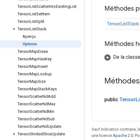
Tensor
List
Scatter
Into
Existing
List
Méthodes p
Tensor
List
Set
Item
Tensor
List
Split
TensorListStack
Tensor
List
Stack
Aperçu
Méthodes h
Options
Tensor
Map
Erase
De la classe
Tensor
Map
Has
Key
Tensor
Map
Insert
Tensor
Map
Lookup
Méthodes
Tensor
Map
Size
Tensor
Map
Stack
Keys
Tensor
Scatter
Nd
Add
public
Tensor
Li
Tensor
Scatter
Nd
Max
Tensor
Scatter
Nd
Min
Tensor
Scatter
Nd
Sub
Tensor
Scatter
Nd
Update
Sauf indication contraire, 
Tensor
Strided
Slice
Update
une licence
Apache 2.0
. P